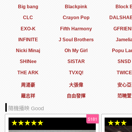
Big bang
Blackpink
Block 
CLC
Crayon Pop
DALSHA
EXO-K
Fifth Harmony
GFRIEN
INFINITE
J Soul Brothers
Jameli
Nicki Minaj
Oh My Girl
Popu La
SHINee
SISTAR
SNSD
THE ARK
TVXQ!
TWICE
周湯豪
大張偉
安心亞
羅志祥
自由發揮
范曉萱
隨機播映 Good
5181
★★★★★
★★★