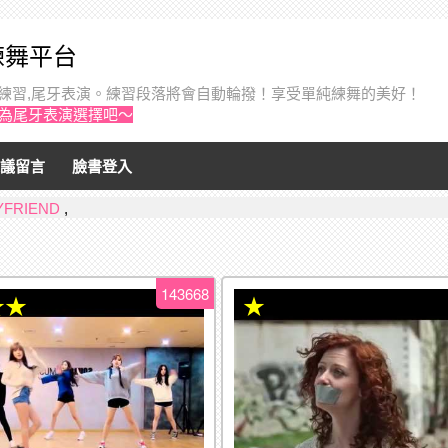
音練舞平台
個人練習,尾牙表演。練習段落將會自動輪撥！享受單純練舞的美好！
作為尾牙表演選擇吧～
議留言
臉書登入
YFRIEND
,
143668
★★
★