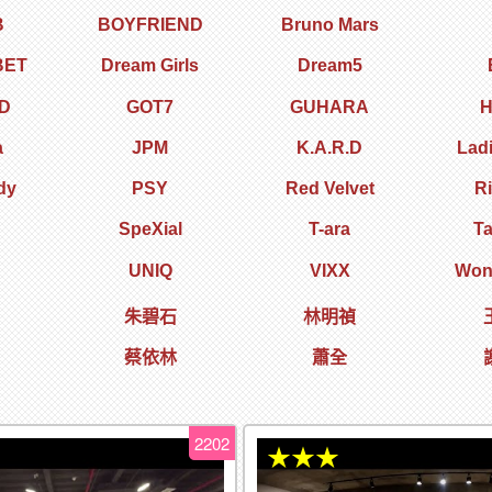
B
BOYFRIEND
Bruno Mars
BET
Dream Girls
Dream5
D
GOT7
GUHARA
H
a
JPM
K.A.R.D
Lad
dy
PSY
Red Velvet
R
SpeXial
T-ara
T
UNIQ
VIXX
Wond
朱碧石
林明禎
蔡依林
蕭全
2202
★★★