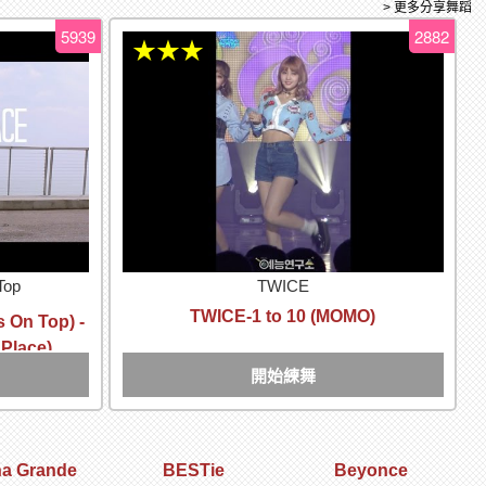
> 更多分享舞蹈
5939
2882
★★★
Top
TWICE
TWICE-1 to 10 (MOMO)
 On Top) -
Place)
開始練舞
na Grande
BESTie
Beyonce