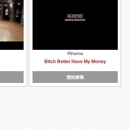
Rihanna
Bitch Better Have My Money
開始練舞