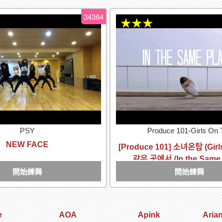
34364
★★★
PSY
Produce 101-Girls On 
NEW FACE
[Produce 101] 소녀온탑 (Girls
같은 곳에서 (In the Same 
開始練舞
開始練舞
e
AOA
Apink
Aria