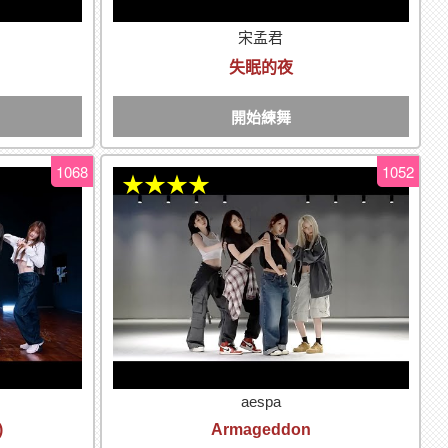
宋孟君
失眠的夜
開始練舞
1068
1052
★★★★
aespa
)
Armageddon