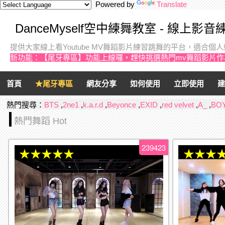
Powered by
Translate
DanceMyself空中練舞教室 - 線上影
提供大家線上看Youtube MV舞蹈影片練習跳舞的平台，適合
新功能：【尾牙專區】功能上線囉，趕快挑選熱門mv舞蹈影片
首頁
★尾牙專區
網友分享
如何使用
立即使用
建
熱門搜尋：
BTS
,
2ne1
,
k.a.r.d
,
Beyonce
,
EXID
,
red velvet
,
A_
,
BO
熱門舞蹈 Hot
239423
★★★★★
★★★