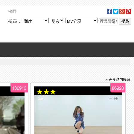
>首頁
搜尋：
> 更多熱門舞蹈
136913
86928
★★★