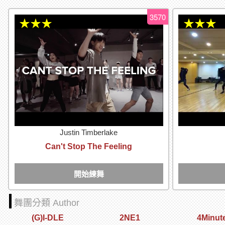
3570
★★★
★★★
Justin Timberlake
Can't Stop The Feeling
開始練舞
舞團分類 Author
(G)I-DLE
2NE1
4Minut