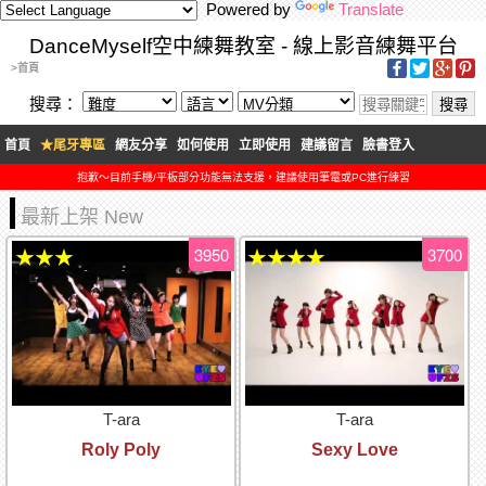
Powered by
Translate
DanceMyself空中練舞教室 - 線上影音練舞平台
>首頁
搜尋：
首頁
★尾牙專區
網友分享
如何使用
立即使用
建議留言
臉書登入
抱歉～目前手機/平板部分功能無法支援，建議使用筆電或PC進行練習
最新上架 New
3950
3700
★★★
★★★★
T-ara
T-ara
Roly Poly
Sexy Love