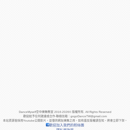
DanceMyself空中練舞教室 2016-2026© 版權所有. All Rights Reserved
歡迎給予任何建議或合作-聯絡信箱：
gogoDanceTW@gmail.com
本站資源皆採用Youtube公開影片，並僅供網友練舞之用，如有違反版權請告知，將會立即下架。
歡迎加入我們的粉絲團