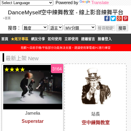
Powered by
Translate
DanceMyself空中練舞教室 - 線上影音練舞平台
>首頁
搜尋：
首頁
★尾牙專區
網友分享
如何使用
立即使用
建議留言
臉書登入
抱歉～目前手機/平板部分功能無法支援，建議使用筆電或PC進行練習
最新上架 New
3164
★★★★
Jamelia
站長
Superstar
空中練舞教室