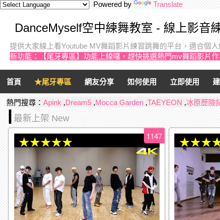
Powered by
Translate
DanceMyself空中練舞教室 - 線上影
提供大家線上看Youtube MV舞蹈影片練習跳舞的平台，適合
新功能：【尾牙專區】功能上線囉，趕快挑選熱門mv舞蹈影片
首頁
★尾牙專區
網友分享
如何使用
立即使用
建
熱門搜尋：
Apink
,
Dream5
,
Mocca Garden
,
TAEYEON
,
冰原歷險
最新上架 New
1147
★★★★★
★★★