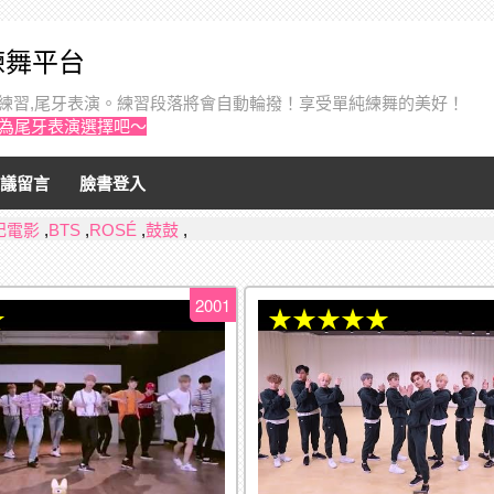
音練舞平台
個人練習,尾牙表演。練習段落將會自動輪撥！享受單純練舞的美好！
作為尾牙表演選擇吧～
議留言
臉書登入
記電影
,
BTS
,
ROSÉ
,
鼓鼓
,
2001
★
★★★★★