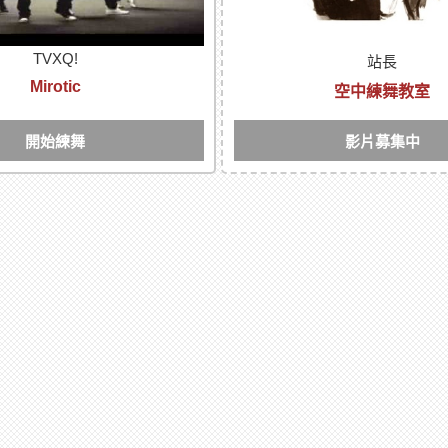
TVXQ!
站長
Mirotic
空中練舞教室
開始練舞
影片募集中