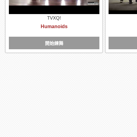
TVXQ!
Humanoids
開始練舞