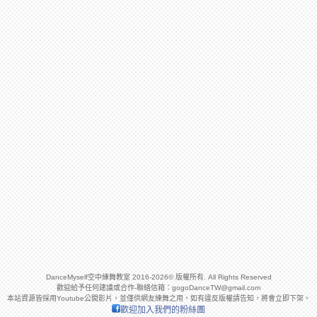
DanceMyself空中練舞教室 2016-2026© 版權所有. All Rights Reserved
歡迎給予任何建議或合作-聯絡信箱：
gogoDanceTW@gmail.com
本站資源皆採用Youtube公開影片，並僅供網友練舞之用，如有違反版權請告知，將會立即下架。
歡迎加入我們的粉絲團