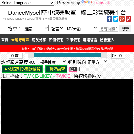
Powered by
Translate
DanceMyself空中練舞教室 - 線上影音練舞平台
>TWICE-LIKEY-TWICE(官方) | MV影音舞蹈練習
搜尋：
首頁
★尾牙專區
網友分享
如何使用
立即使用
建議留言
臉書登入
抱歉～目前手機/平板部分功能無法支援，建議使用筆電或PC進行練習
調整影片高度
強制鏡向
|
官方
現正播放：
TWICE-LIKEY -
TWICE
| 快速切換區段