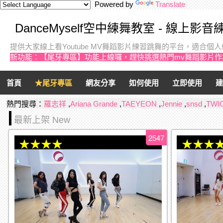
Powered by
Translate
DanceMyself空中練舞教室 - 線上影
提供大家線上看Youtube MV舞蹈影片練習跳舞的平台，適合
新功能：【尾牙專區】功能上線囉，趕快挑選熱門mv舞蹈影片
首頁
★尾牙專區
網友分享
如何使用
立即使用
建
熱門搜尋：
羅志祥
,
Ariana Grande
,
TAEYEON
,
Jennie
,
snsd
,
TWI
最新上架 New
2547
★★★★
★★★