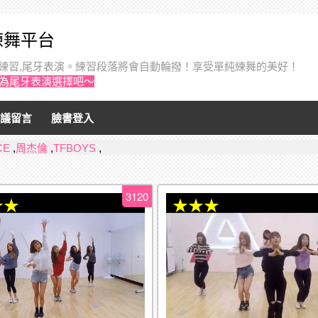
音練舞平台
個人練習,尾牙表演。練習段落將會自動輪撥！享受單純練舞的美好！
作為尾牙表演選擇吧～
議留言
臉書登入
CE
,
周杰倫
,
TFBOYS
,
3120
★★
★★★