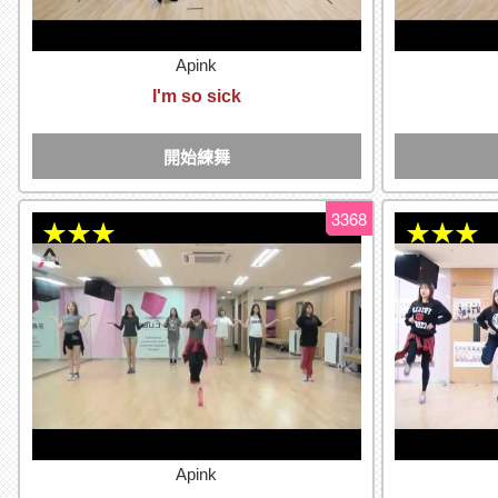
Apink
I'm so sick
開始練舞
3368
★★★
★★★
Apink