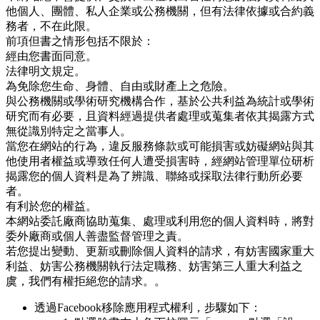
他個人、團體、私人企業或公務機關，但有法律依據或合約義
務者，不在此限。
前項但書之情形包括不限於：
經由您書面同意。
法律明文規定。
為免除您生命、身體、自由或財產上之危險。
與公務機關或學術研究機構合作，基於公共利益為統計或學術
研究而有必要，且資料經過提供者處理或蒐集者依其揭露方式
無從識別特定之當事人。
當您在網站的行為，違反服務條款或可能損害或妨礙網站與其
他使用者權益或導致任何人遭受損害時，經網站管理單位研析
揭露您的個人資料是為了辨識、聯絡或採取法律行動所必要
者。
有利於您的權益。
本網站委託廠商協助蒐集、處理或利用您的個人資料時，將對
委外廠商或個人善盡監督管理之責。
若您提出變動、更新或刪除個人資料的請求，有妨害國家重大
利益、妨害公務機關執行法定職務、妨害第三人重大利益之
虞，我們有權拒絕您的請求。。
透過Facebook移除應用程式權利，步驟如下：