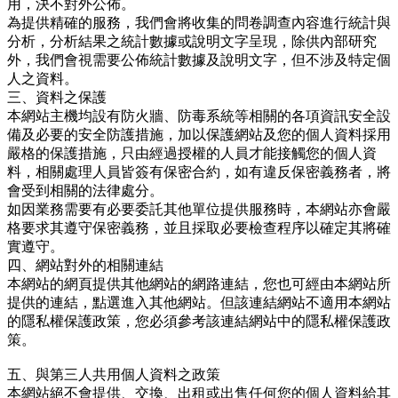
用，決不對外公佈。
為提供精確的服務，我們會將收集的問卷調查內容進行統計與
分析，分析結果之統計數據或說明文字呈現，除供內部研究
外，我們會視需要公佈統計數據及說明文字，但不涉及特定個
人之資料。
三、資料之保護
本網站主機均設有防火牆、防毒系統等相關的各項資訊安全設
備及必要的安全防護措施，加以保護網站及您的個人資料採用
嚴格的保護措施，只由經過授權的人員才能接觸您的個人資
料，相關處理人員皆簽有保密合約，如有違反保密義務者，將
會受到相關的法律處分。
如因業務需要有必要委託其他單位提供服務時，本網站亦會嚴
格要求其遵守保密義務，並且採取必要檢查程序以確定其將確
實遵守。
四、網站對外的相關連結
本網站的網頁提供其他網站的網路連結，您也可經由本網站所
提供的連結，點選進入其他網站。但該連結網站不適用本網站
的隱私權保護政策，您必須參考該連結網站中的隱私權保護政
策。
五、與第三人共用個人資料之政策
本網站絕不會提供、交換、出租或出售任何您的個人資料給其