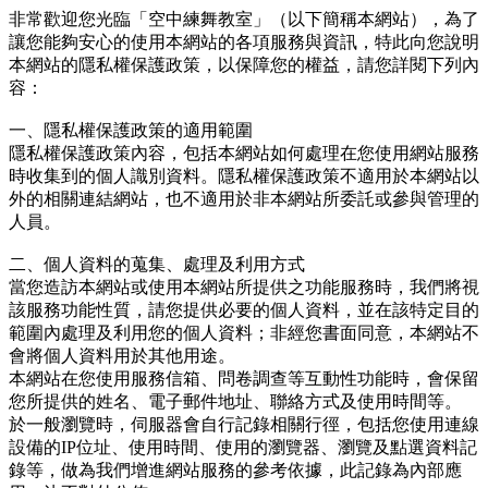
非常歡迎您光臨「空中練舞教室」（以下簡稱本網站），為了
讓您能夠安心的使用本網站的各項服務與資訊，特此向您說明
本網站的隱私權保護政策，以保障您的權益，請您詳閱下列內
容：
一、隱私權保護政策的適用範圍
隱私權保護政策內容，包括本網站如何處理在您使用網站服務
時收集到的個人識別資料。隱私權保護政策不適用於本網站以
外的相關連結網站，也不適用於非本網站所委託或參與管理的
人員。
二、個人資料的蒐集、處理及利用方式
當您造訪本網站或使用本網站所提供之功能服務時，我們將視
該服務功能性質，請您提供必要的個人資料，並在該特定目的
範圍內處理及利用您的個人資料；非經您書面同意，本網站不
會將個人資料用於其他用途。
本網站在您使用服務信箱、問卷調查等互動性功能時，會保留
您所提供的姓名、電子郵件地址、聯絡方式及使用時間等。
於一般瀏覽時，伺服器會自行記錄相關行徑，包括您使用連線
設備的IP位址、使用時間、使用的瀏覽器、瀏覽及點選資料記
錄等，做為我們增進網站服務的參考依據，此記錄為內部應