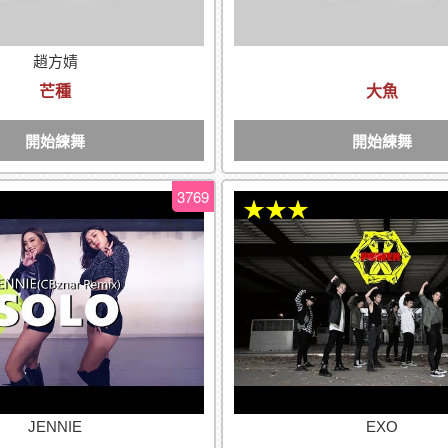
趙方婧
芒種
大魚
開始練舞
開始練舞
3769
★★★
JENNIE
EXO