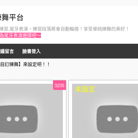
音練舞平台
個人練習,尾牙表演。練習段落將會自動輪撥！享受單純練舞的美好！
作為尾牙表演選擇吧～
議留言
臉書登入
【自訂練舞】來設定吧！！
3235
未設定