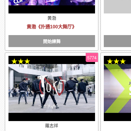
黄渤
黄渤《扑通100大舞厅》
開始練舞
5774
★★★
★★★
羅志祥