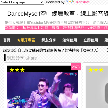
Powered by
Translate
DanceMyself空中練舞教室 - 線上影
提供大家線上看Youtube MV舞蹈影片練習跳舞的平台，適合
新功能：【尾牙專區】功能上線囉，趕快挑選熱門mv舞蹈影片
首頁
★尾牙專區
網友分享
如何使用
立即使用
建
想要設定自己想要練習的舞蹈影片嗎？趕快透過【臉書登入】→
網友分享 Share
2873
★★★
★★★