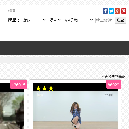
>首頁
搜尋：
> 更多熱門舞蹈
136915
86929
★★★