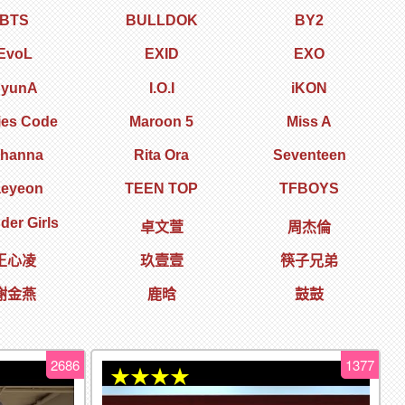
BTS
BULLDOK
BY2
EvoL
EXID
EXO
yunA
I.O.I
iKON
ies Code
Maroon 5
Miss A
ihanna
Rita Ora
Seventeen
aeyeon
TEEN TOP
TFBOYS
er Girls
卓文萱
周杰倫
王心凌
玖壹壹
筷子兄弟
謝金燕
鹿晗
鼓鼓
2686
1377
★★★★