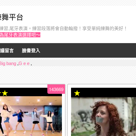
音練舞平台
個人練習,尾牙表演。練習段落將會自動輪撥！享受單純練舞的美好！
作為尾牙表演選擇吧～
議留言
臉書登入
Big bang
,
G e e
,
143669
★★
★