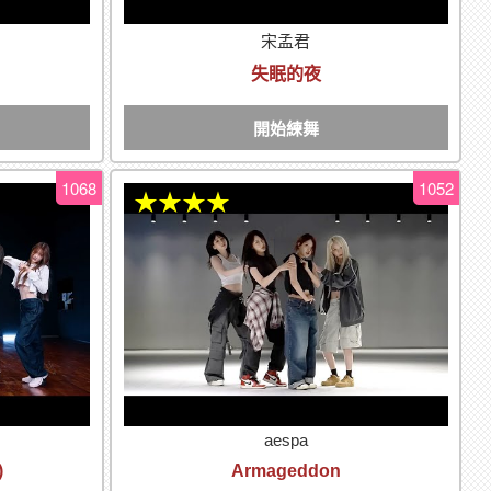
宋孟君
失眠的夜
開始練舞
1068
1052
★★★★
aespa
)
Armageddon