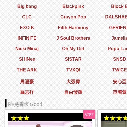
Big bang
Blackpink
Block 
CLC
Crayon Pop
DALSHA
EXO-K
Fifth Harmony
GFRIEN
INFINITE
J Soul Brothers
Jameli
Nicki Minaj
Oh My Girl
Popu La
SHINee
SISTAR
SNSD
THE ARK
TVXQ!
TWICE
周湯豪
大張偉
安心亞
羅志祥
自由發揮
范曉萱
隨機播映 Good
5787
★★★
★★★