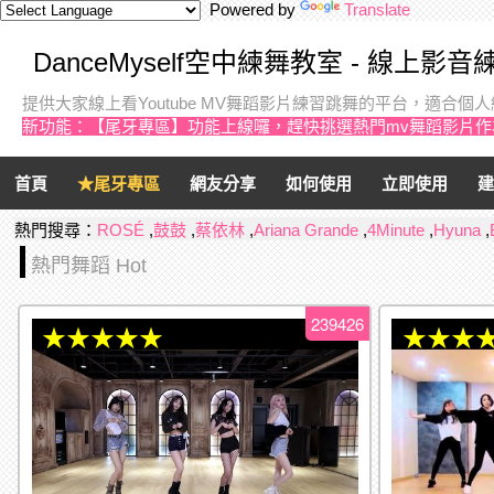
Powered by
Translate
DanceMyself空中練舞教室 - 線上影
提供大家線上看Youtube MV舞蹈影片練習跳舞的平台，適合
新功能：【尾牙專區】功能上線囉，趕快挑選熱門mv舞蹈影片
首頁
★尾牙專區
網友分享
如何使用
立即使用
建
熱門搜尋：
ROSÉ
,
鼓鼓
,
蔡依林
,
Ariana Grande
,
4Minute
,
Hyuna
,
熱門舞蹈 Hot
239426
★★★★★
★★★