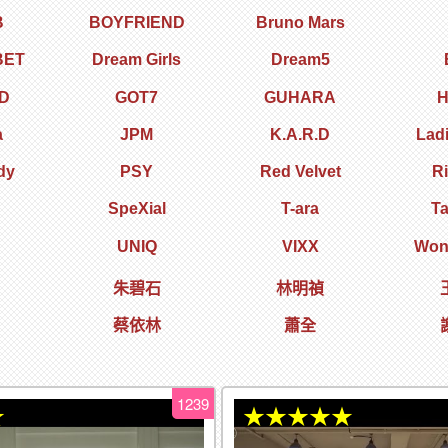
B
BOYFRIEND
Bruno Mars
BET
Dream Girls
Dream5
D
GOT7
GUHARA
H
a
JPM
K.A.R.D
Lad
dy
PSY
Red Velvet
R
SpeXial
T-ara
T
UNIQ
VIXX
Wond
朱碧石
林明禎
蔡依林
蕭全
1239
★
★★★★★