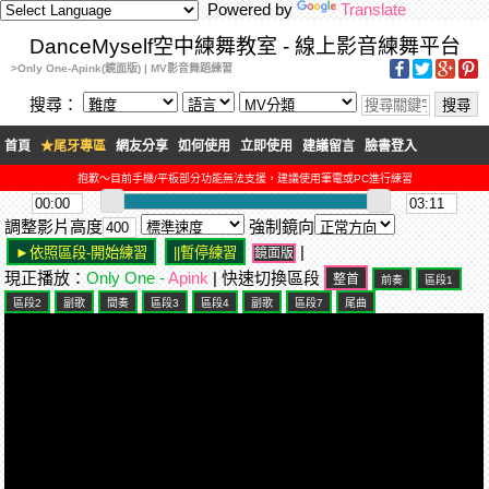
Powered by
Translate
DanceMyself空中練舞教室 - 線上影音練舞平台
>Only One-Apink(鏡面版) | MV影音舞蹈練習
搜尋：
首頁
★尾牙專區
網友分享
如何使用
立即使用
建議留言
臉書登入
抱歉～目前手機/平板部分功能無法支援，建議使用筆電或PC進行練習
調整影片高度
強制鏡向
|
鏡面版
現正播放：
Only One -
Apink
| 快速切換區段