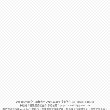
DanceMyself空中練舞教室 2016-2026© 版權所有. All Rights Reserved
歡迎給予任何建議或合作-聯絡信箱：
gogoDanceTW@gmail.com
本站資源皆採用Youtube公開影片，並僅供網友練舞之用，如有違反版權請告知，將會立即下架。