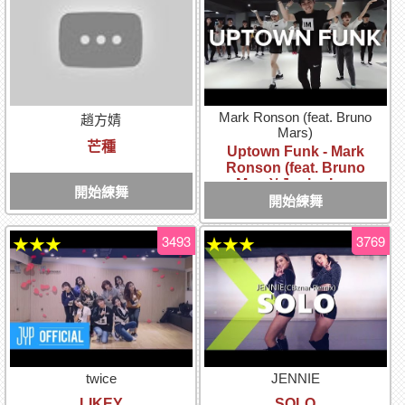
Mark Ronson (feat. Bruno
趙方婧
Mars)
芒種
Uptown Funk - Mark
Ronson (feat. Bruno
Mars)/ Junho Lee
開始練舞
Choreography
開始練舞
3493
3769
★★★
★★★
twice
JENNIE
LIKEY
SOLO