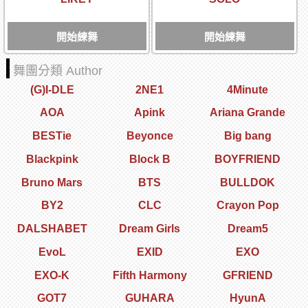
開始練舞
開始練舞
舞團分類 Author
(G)I-DLE
2NE1
4Minute
AOA
Apink
Ariana Grande
BESTie
Beyonce
Big bang
Blackpink
Block B
BOYFRIEND
Bruno Mars
BTS
BULLDOK
BY2
CLC
Crayon Pop
DALSHABET
Dream Girls
Dream5
EvoL
EXID
EXO
EXO-K
Fifth Harmony
GFRIEND
GOT7
GUHARA
HyunA