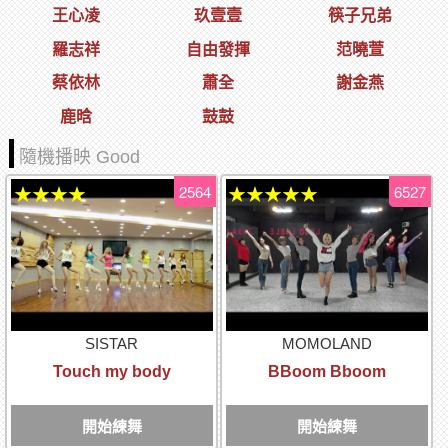
王心凌
玖壹壹
筷子兄弟
羅志祥
自由發揮
范曉萱
蔡依林
蕭全
謝金燕
鹿晗
鼓鼓
隨機播映 Good
2564
6527
★★★★
★★★★★
SISTAR
MOMOLAND
Touch my body
BBoom Bboom
開始練舞
開始練舞