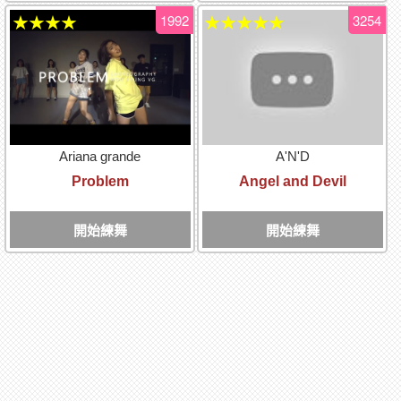
1992
3254
★★★★
★★★★★
Ariana grande
A'N'D
Problem
Angel and Devil
開始練舞
開始練舞