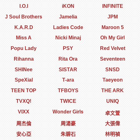
I.O.I
iKON
INFINITE
J Soul Brothers
Jamelia
JPM
K.A.R.D
Ladies Code
Maroon 5
Miss A
Nicki Minaj
Oh My Girl
Popu Lady
PSY
Red Velvet
Rihanna
Rita Ora
Seventeen
SHINee
SISTAR
SNSD
SpeXial
T-ara
Taeyeon
TEEN TOP
TFBOYS
THE ARK
TVXQ!
TWICE
UNIQ
VIXX
Wonder Girls
卓文萱
周杰倫
周湯豪
大張偉
安心亞
朱碧石
林明禎