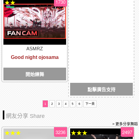
1730
★★
ASMRZ
Good night ojosama
開始練舞
點擊廣告支持
1
2
3
4
5
6
下一頁
網友分享 Share
> 更多分享舞蹈
3236
2497
★★★
★★★