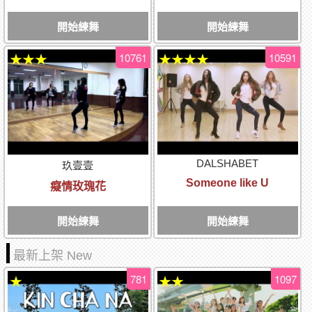
開始練舞
開始練舞
10761
10591
★★★
★★★★
DALSHABET
玖壹壹
Someone like U
癡情玫瑰花
開始練舞
開始練舞
最新上架 New
781
1097
★
★★