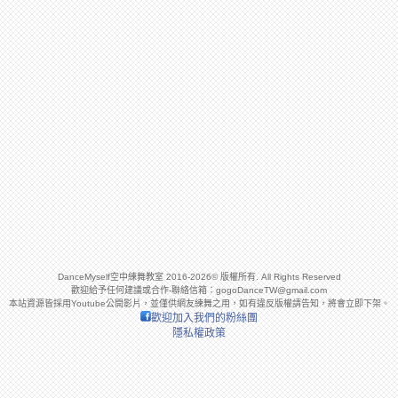
DanceMyself空中練舞教室 2016-2026© 版權所有. All Rights Reserved
歡迎給予任何建議或合作-聯絡信箱：
gogoDanceTW@gmail.com
本站資源皆採用Youtube公開影片，並僅供網友練舞之用，如有違反版權請告知，將會立即下架。
歡迎加入我們的粉絲團
隱私權政策