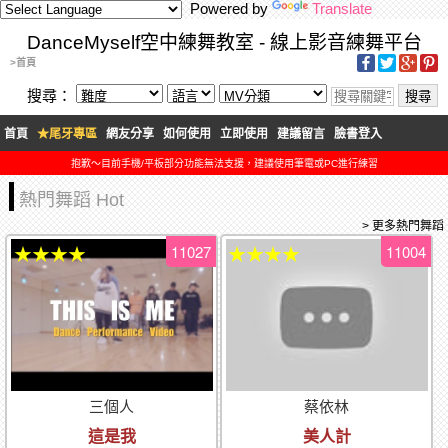
Powered by
Translate
DanceMyself空中練舞教室 - 線上影音練舞平台
>首頁
搜尋：
首頁
★尾牙專區
網友分享
如何使用
立即使用
建議留言
臉書登入
抱歉～目前手機/平板部分功能無法支援，建議使用筆電或PC進行練習
熱門舞蹈 Hot
> 更多熱門舞蹈
11027
11004
★★★★
★★★★
三個人
蔡依林
這是我
美人計