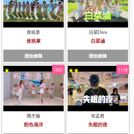
肯掐拿
白菜Diva
肯掐拿
白菜滷
開始練舞
開始練舞
1031
1118
★
★★
周杰倫
宋孟君
粉色海洋
失眠的夜