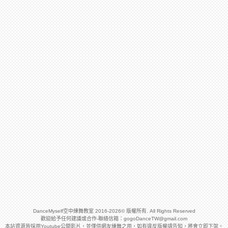
DanceMyself空中練舞教室 2016-2026© 版權所有. All Rights Reserved
歡迎給予任何建議或合作-聯絡信箱：
gogoDanceTW@gmail.com
本站資源皆採用Youtube公開影片，並僅供網友練舞之用，如有違反版權請告知，將會立即下架。