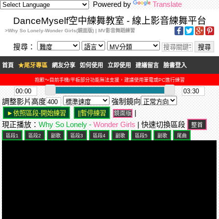
Powered by
Translate
DanceMyself空中練舞教室 - 線上影音練舞平台
>Why So Lonely-Wonder Girls(鏡面版) | MV影音舞蹈練習
搜尋：
首頁
★尾牙專區
網友分享
如何使用
立即使用
建議留言
臉書登入
抱歉～目前手機/平板部分功能無法支援，建議使用筆電或PC進行練習
調整影片高度
強制鏡向
|
鏡面版
現正播放：
Why So Lonely -
Wonder Girls
| 快速切換區段