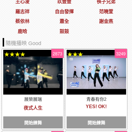
王心凌
玖壹壹
筷子兄弟
羅志祥
自由發揮
范曉萱
蔡依林
蕭全
謝金燕
鹿晗
鼓鼓
隨機播映 Good
2873
3249
★★★★
★★★
展榮展瑞
青春有你2
YES! OK!
夜式人生
開始練舞
開始練舞