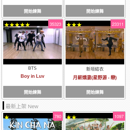
開始練舞
開始練舞
35323
23311
★★★★★
★★★
BTS
新垣結衣
Boy in Luv
月薪嬌妻(星野源 - 戀)
開始練舞
開始練舞
最新上架 New
780
1097
★
★★