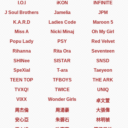
I.O.I
iKON
INFINITE
J Soul Brothers
Jamelia
JPM
K.A.R.D
Ladies Code
Maroon 5
Miss A
Nicki Minaj
Oh My Girl
Popu Lady
PSY
Red Velvet
Rihanna
Rita Ora
Seventeen
SHINee
SISTAR
SNSD
SpeXial
T-ara
Taeyeon
TEEN TOP
TFBOYS
THE ARK
TVXQ!
TWICE
UNIQ
VIXX
Wonder Girls
卓文萱
周杰倫
周湯豪
大張偉
安心亞
朱碧石
林明禎