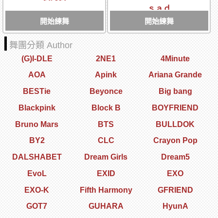
ｓａｄ
開始練舞
開始練舞
舞團分類 Author
(G)I-DLE
2NE1
4Minute
AOA
Apink
Ariana Grande
BESTie
Beyonce
Big bang
Blackpink
Block B
BOYFRIEND
Bruno Mars
BTS
BULLDOK
BY2
CLC
Crayon Pop
DALSHABET
Dream Girls
Dream5
EvoL
EXID
EXO
EXO-K
Fifth Harmony
GFRIEND
GOT7
GUHARA
HyunA