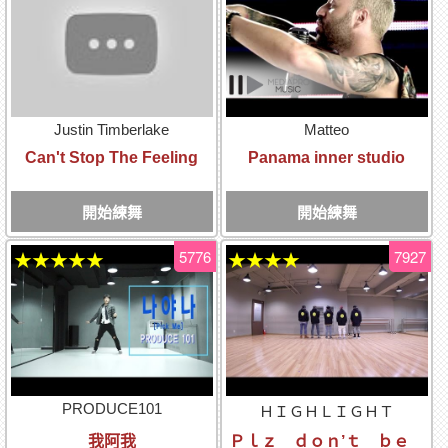
Justin Timberlake
Matteo
Can't Stop The Feeling
Panama inner studio
開始練舞
開始練舞
5776
7927
★★★★★
★★★★
PRODUCE101
ＨＩＧＨＬＩＧＨＴ
我阿我
Ｐｌｚ ｄｏｎ’ｔ ｂｅ