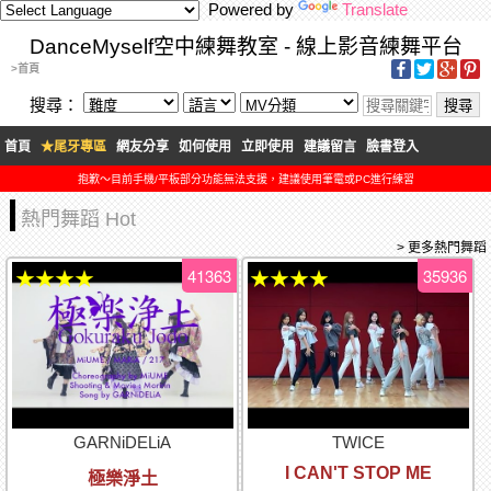
Powered by
Translate
DanceMyself空中練舞教室 - 線上影音練舞平台
>首頁
搜尋：
首頁
★尾牙專區
網友分享
如何使用
立即使用
建議留言
臉書登入
抱歉～目前手機/平板部分功能無法支援，建議使用筆電或PC進行練習
熱門舞蹈 Hot
> 更多熱門舞蹈
41363
35936
★★★★
★★★★
GARNiDELiA
TWICE
I CAN'T STOP ME
極樂淨土