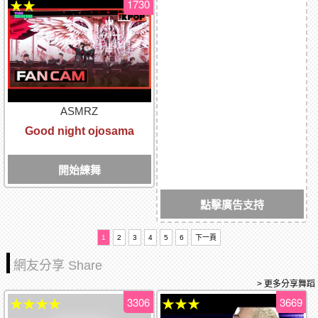
1730
★★
ASMRZ
Good night ojosama
開始練舞
點擊廣告支持
1
2
3
4
5
6
下一頁
網友分享 Share
> 更多分享舞蹈
3306
3669
★★★★
★★★