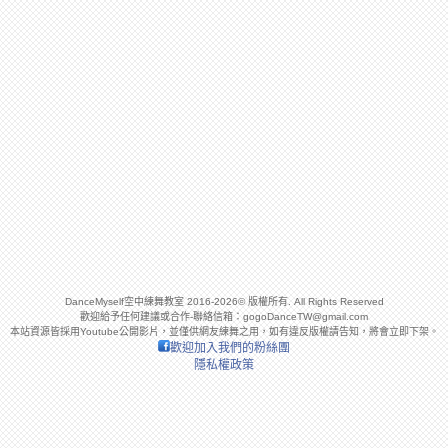
DanceMyself空中練舞教室 2016-2026© 版權所有. All Rights Reserved
歡迎給予任何建議或合作-聯絡信箱：
gogoDanceTW@gmail.com
本站資源皆採用Youtube公開影片，並僅供網友練舞之用，如有違反版權請告知，將會立即下架。
歡迎加入我們的粉絲團
隱私權政策