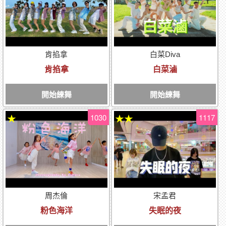
肯掐拿
白菜Diva
肯掐拿
白菜滷
開始練舞
開始練舞
1030
1117
★
★★
周杰倫
宋孟君
粉色海洋
失眠的夜