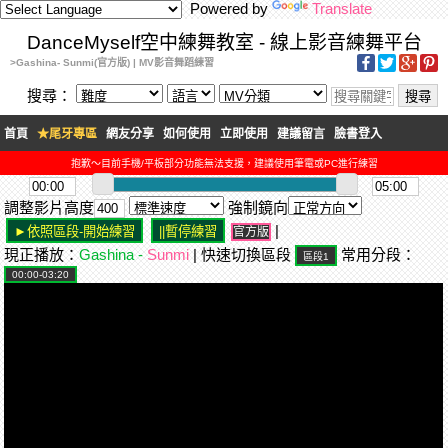
Powered by
Translate
DanceMyself空中練舞教室 - 線上影音練舞平台
>Gashina- Sunmi(官方版) | MV影音舞蹈練習
搜尋：
首頁
★尾牙專區
網友分享
如何使用
立即使用
建議留言
臉書登入
抱歉～目前手機/平板部分功能無法支援，建議使用筆電或PC進行練習
調整影片高度
強制鏡向
|
官方版
現正播放：
Gashina -
Sunmi
| 快速切換區段
常用分段：