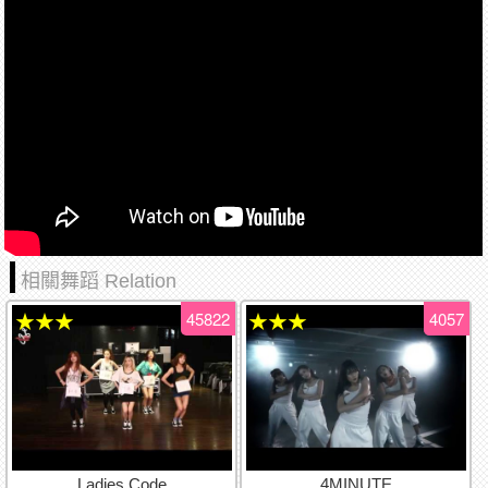
相關舞蹈 Relation
45822
4057
★★★
★★★
Ladies Code
4MINUTE