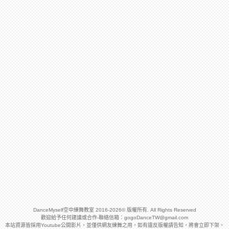
DanceMyself空中練舞教室 2016-2026© 版權所有. All Rights Reserved
歡迎給予任何建議或合作-聯絡信箱：
gogoDanceTW@gmail.com
本站資源皆採用Youtube公開影片，並僅供網友練舞之用，如有違反版權請告知，將會立即下架。