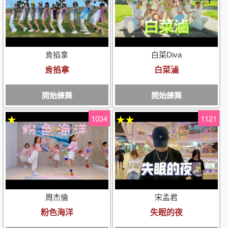
肯掐拿
白菜Diva
肯掐拿
白菜滷
開始練舞
開始練舞
1034
1121
★
★★
周杰倫
宋孟君
粉色海洋
失眠的夜