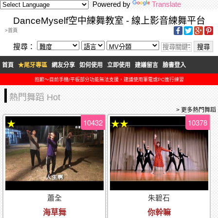
Powered by
Translate
DanceMyself空中練舞教室 - 線上影音練舞平台
>首頁
搜尋：
首頁
★尾牙專區
網友分享
如何使用
立即使用
建議留言
臉書登入
抱歉～目前手機/平板部分功能無法支援，建議使用筆電或PC進行練習
熱門舞蹈 Hot
> 更多熱門舞蹈
10432
10378
★
★★
蕭全
朱碧石
海草舞
你幹嘛