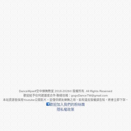
DanceMyself空中練舞教室 2016-2026© 版權所有. All Rights Reserved
歡迎給予任何建議或合作-聯絡信箱：
gogoDanceTW@gmail.com
本站資源皆採用Youtube公開影片，並僅供網友練舞之用，如有違反版權請告知，將會立即下架。
歡迎加入我們的粉絲團
隱私權政策