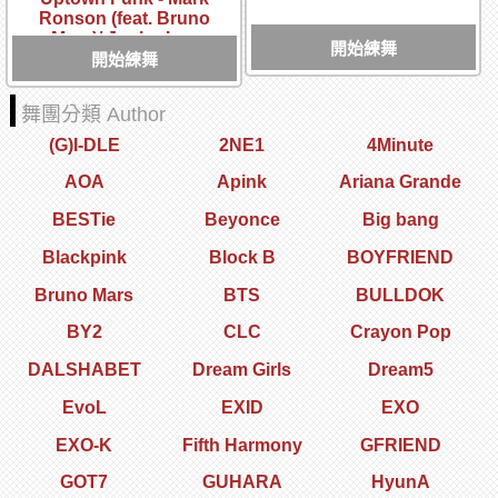
Ronson (feat. Bruno
Mars)/ Junho Lee
開始練舞
Choreography
開始練舞
舞團分類 Author
(G)I-DLE
2NE1
4Minute
AOA
Apink
Ariana Grande
BESTie
Beyonce
Big bang
Blackpink
Block B
BOYFRIEND
Bruno Mars
BTS
BULLDOK
BY2
CLC
Crayon Pop
DALSHABET
Dream Girls
Dream5
EvoL
EXID
EXO
EXO-K
Fifth Harmony
GFRIEND
GOT7
GUHARA
HyunA