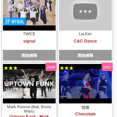
TWICE
Lia Kim
signal
C&C Dance
開始練舞
開始練舞
2499
5301
★★★
★★★
Mark Ronson (feat. Bruno
愷樂
Mars)
Chocolate
Uptown Funk - Mark