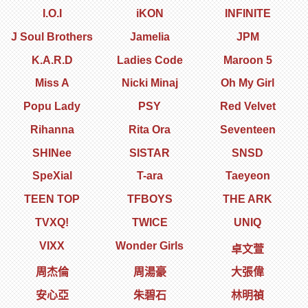
I.O.I
iKON
INFINITE
J Soul Brothers
Jamelia
JPM
K.A.R.D
Ladies Code
Maroon 5
Miss A
Nicki Minaj
Oh My Girl
Popu Lady
PSY
Red Velvet
Rihanna
Rita Ora
Seventeen
SHINee
SISTAR
SNSD
SpeXial
T-ara
Taeyeon
TEEN TOP
TFBOYS
THE ARK
TVXQ!
TWICE
UNIQ
VIXX
Wonder Girls
卓文萱
周杰倫
周湯豪
大張偉
安心亞
朱碧石
林明禎