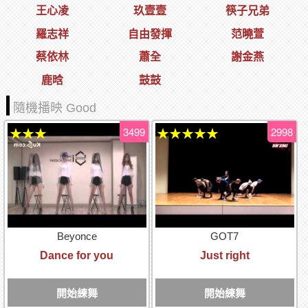
王心凌
玖壹壹
筷子兄弟
羅志祥
自由發揮
范曉萱
蔡依林
蕭全
謝金燕
鹿晗
鼓鼓
隨機播映 Good
3499
2998
★★★
★★★★★
Beyonce
GOT7
Dance for you
Just right
開始練舞
開始練舞