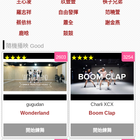
王心凌
玖壹壹
筷子兄弟
羅志祥
自由發揮
范曉萱
蔡依林
蕭全
謝金燕
鹿晗
鼓鼓
隨機播映 Good
2603
3254
★★★★
★★★★
gugudan
Charli XCX
Wonderland
Boom Clap
開始練舞
開始練舞