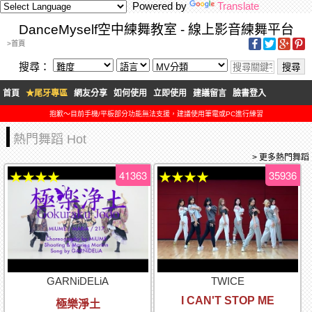
Powered by
Translate
DanceMyself空中練舞教室 - 線上影音練舞平台
>首頁
搜尋：
首頁
★尾牙專區
網友分享
如何使用
立即使用
建議留言
臉書登入
抱歉～目前手機/平板部分功能無法支援，建議使用筆電或PC進行練習
熱門舞蹈 Hot
> 更多熱門舞蹈
41363
35936
★★★★
★★★★
GARNiDELiA
TWICE
I CAN'T STOP ME
極樂淨土