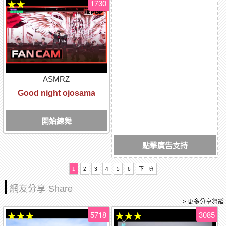
1730
★★
ASMRZ
Good night ojosama
開始練舞
點擊廣告支持
1
2
3
4
5
6
下一頁
網友分享 Share
> 更多分享舞蹈
5718
3085
★★★
★★★