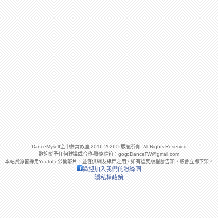
DanceMyself空中練舞教室 2016-2026© 版權所有. All Rights Reserved
歡迎給予任何建議或合作-聯絡信箱：
gogoDanceTW@gmail.com
本站資源皆採用Youtube公開影片，並僅供網友練舞之用，如有違反版權請告知，將會立即下架。
歡迎加入我們的粉絲團
隱私權政策