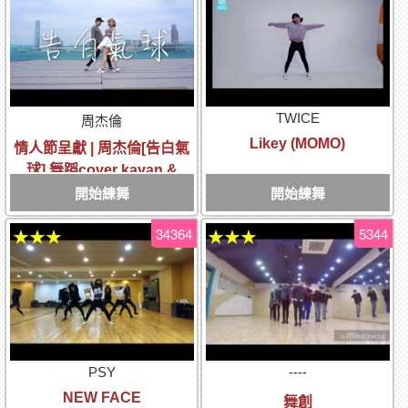
TWICE
周杰倫
Likey (MOMO)
情人節呈獻 | 周杰倫[告白氣
球] 舞蹈cover kayan &
tyrese 編舞作品
開始練舞
開始練舞
34364
5344
★★★
★★★
PSY
----
NEW FACE
舞創