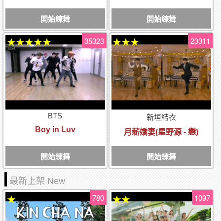
開始練舞
開始練舞
35323
23311
★★★★★
★★★
BTS
新垣結衣
Boy in Luv
月薪嬌妻(星野源 - 戀)
開始練舞
開始練舞
最新上架 New
780
1097
★
★★