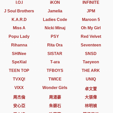
I.O.I
iKON
INFINITE
J Soul Brothers
Jamelia
JPM
K.A.R.D
Ladies Code
Maroon 5
Miss A
Nicki Minaj
Oh My Girl
Popu Lady
PSY
Red Velvet
Rihanna
Rita Ora
Seventeen
SHINee
SISTAR
SNSD
SpeXial
T-ara
Taeyeon
TEEN TOP
TFBOYS
THE ARK
TVXQ!
TWICE
UNIQ
VIXX
Wonder Girls
卓文萱
周杰倫
周湯豪
大張偉
安心亞
朱碧石
林明禎