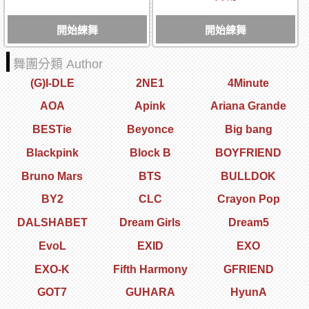
開始練舞
開始練舞
舞團分類 Author
(G)I-DLE
2NE1
4Minute
AOA
Apink
Ariana Grande
BESTie
Beyonce
Big bang
Blackpink
Block B
BOYFRIEND
Bruno Mars
BTS
BULLDOK
BY2
CLC
Crayon Pop
DALSHABET
Dream Girls
Dream5
EvoL
EXID
EXO
EXO-K
Fifth Harmony
GFRIEND
GOT7
GUHARA
HyunA