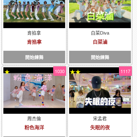
肯掐拿
白菜Diva
肯掐拿
白菜滷
開始練舞
開始練舞
1030
1117
★
★★
周杰倫
宋孟君
粉色海洋
失眠的夜