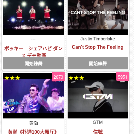
---
Justin Timberlake
Can't Stop The Feeling
ポッキー シェアハピ ダン
ス デモ動画
開始練舞
開始練舞
2873
5951
★★★
★★★
GTM
黄渤
黄渤《扑通100大舞厅》
信號