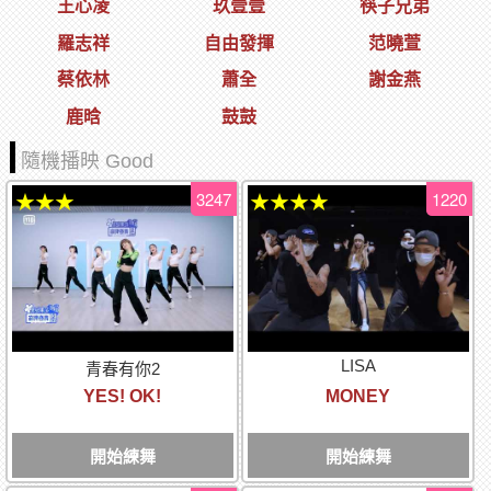
王心凌
玖壹壹
筷子兄弟
羅志祥
自由發揮
范曉萱
蔡依林
蕭全
謝金燕
鹿晗
鼓鼓
隨機播映 Good
3247
1220
★★★
★★★★
LISA
青春有你2
YES! OK!
MONEY
開始練舞
開始練舞