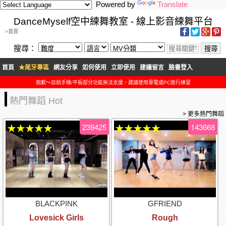
Powered by
Translate
DanceMyself空中練舞教室 - 線上影音練舞平台
>首頁
搜尋：
首頁
★尾牙專區
網友分享
如何使用
立即使用
建議留言
臉書登入
抱歉～目前手機/平板部分功能無法支援，建議使用筆電或PC進行練習
熱門舞蹈 Hot
> 更多熱門舞蹈
239425
143668
★★★★★
★★★★★
BLACKPINK
GFRIEND
Lovesick Girls
Rough