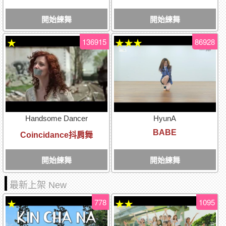
開始練舞
開始練舞
136915
86928
★
★★★
Handsome Dancer
HyunA
BABE
Coincidance抖肩舞
開始練舞
開始練舞
最新上架 New
778
1095
★
★★