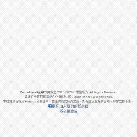
DanceMyself空中練舞教室 2016-2026© 版權所有. All Rights Reserved
歡迎給予任何建議或合作-聯絡信箱：
gogoDanceTW@gmail.com
本站資源皆採用Youtube公開影片，並僅供網友練舞之用，如有違反版權請告知，將會立即下架。
歡迎加入我們的粉絲團
隱私權政策