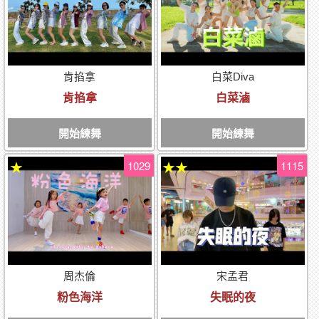
肯掐拿
白菜Diva
肯掐拿
白菜滷
開始練舞
開始練舞
1029
1115
★
★★
周杰倫
宋孟君
粉色海洋
失眠的夜