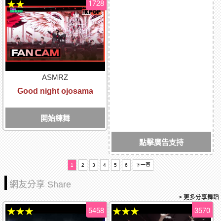
1728
★★
ASMRZ
Good night ojosama
開始練舞
點擊廣告支持
1
2
3
4
5
6
下一頁
網友分享 Share
> 更多分享舞蹈
5458
3570
★★★
★★★