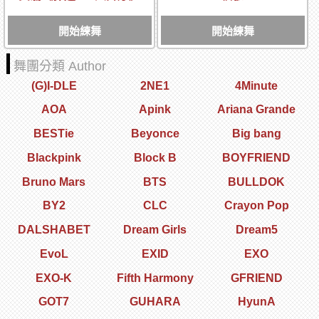
開始練舞
開始練舞
舞團分類 Author
(G)I-DLE
2NE1
4Minute
AOA
Apink
Ariana Grande
BESTie
Beyonce
Big bang
Blackpink
Block B
BOYFRIEND
Bruno Mars
BTS
BULLDOK
BY2
CLC
Crayon Pop
DALSHABET
Dream Girls
Dream5
EvoL
EXID
EXO
EXO-K
Fifth Harmony
GFRIEND
GOT7
GUHARA
HyunA