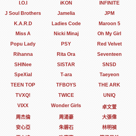
I.O.I
iKON
INFINITE
J Soul Brothers
Jamelia
JPM
K.A.R.D
Ladies Code
Maroon 5
Miss A
Nicki Minaj
Oh My Girl
Popu Lady
PSY
Red Velvet
Rihanna
Rita Ora
Seventeen
SHINee
SISTAR
SNSD
SpeXial
T-ara
Taeyeon
TEEN TOP
TFBOYS
THE ARK
TVXQ!
TWICE
UNIQ
VIXX
Wonder Girls
卓文萱
周杰倫
周湯豪
大張偉
安心亞
朱碧石
林明禎