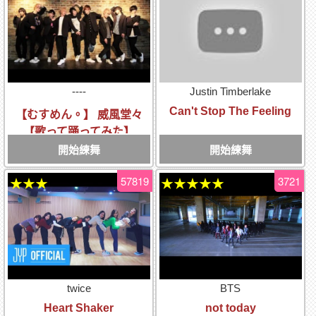
----
Justin Timberlake
Can't Stop The Feeling
【むすめん。】 威風堂々
【歌って踊ってみた】
開始練舞
開始練舞
57819
3721
★★★
★★★★★
twice
BTS
Heart Shaker
not today