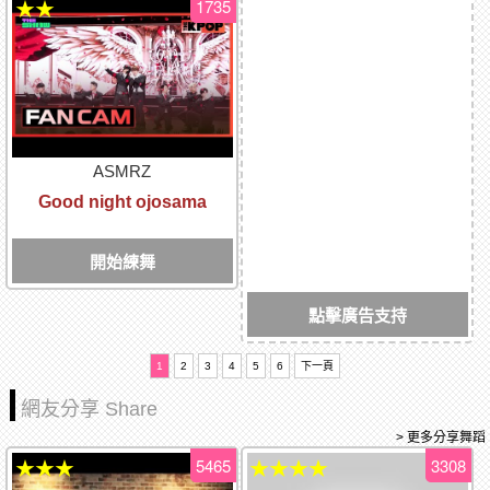
1735
★★
ASMRZ
Good night ojosama
開始練舞
點擊廣告支持
1
2
3
4
5
6
下一頁
網友分享 Share
> 更多分享舞蹈
5465
3308
★★★
★★★★