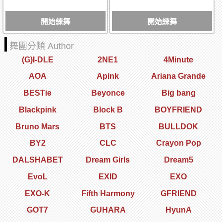
開始練舞
開始練舞
舞團分類 Author
(G)I-DLE
2NE1
4Minute
AOA
Apink
Ariana Grande
BESTie
Beyonce
Big bang
Blackpink
Block B
BOYFRIEND
Bruno Mars
BTS
BULLDOK
BY2
CLC
Crayon Pop
DALSHABET
Dream Girls
Dream5
EvoL
EXID
EXO
EXO-K
Fifth Harmony
GFRIEND
GOT7
GUHARA
HyunA