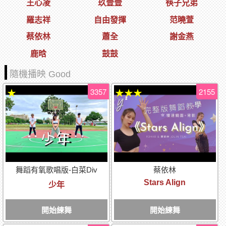
王心凌
玖壹壹
筷子兄弟
羅志祥
自由發揮
范曉萱
蔡依林
蕭全
謝金燕
鹿晗
鼓鼓
隨機播映 Good
3357
2155
★
★★★
舞蹈有氧歌唱版-白菜Div
蔡依林
Stars Align
少年
開始練舞
開始練舞