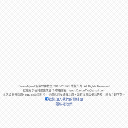
DanceMyself空中練舞教室 2016-2026© 版權所有. All Rights Reserved
歡迎給予任何建議或合作-聯絡信箱：
gogoDanceTW@gmail.com
本站資源皆採用Youtube公開影片，並僅供網友練舞之用，如有違反版權請告知，將會立即下架。
歡迎加入我們的粉絲團
隱私權政策