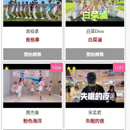
肯掐拿
白菜Diva
肯掐拿
白菜滷
開始練舞
開始練舞
1034
1121
★
★★
周杰倫
宋孟君
粉色海洋
失眠的夜