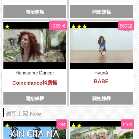
開始練舞
開始練舞
136916
86932
★
★★★
Handsome Dancer
HyunA
BABE
Coincidance抖肩舞
開始練舞
開始練舞
最新上架 New
784
1100
★
★★