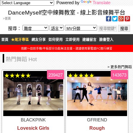
Powered by
Translate
DanceMyself空中練舞教室 - 線上影音練舞平台
>首頁
搜尋：
首頁
★尾牙專區
網友分享
如何使用
立即使用
建議留言
臉書登入
抱歉～目前手機/平板部分功能無法支援，建議使用筆電或PC進行練習
熱門舞蹈 Hot
> 更多熱門舞蹈
239427
143673
★★★★★
★★★★★
BLACKPINK
GFRIEND
Lovesick Girls
Rough