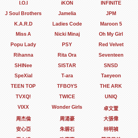
I.O.I
iKON
INFINITE
J Soul Brothers
Jamelia
JPM
K.A.R.D
Ladies Code
Maroon 5
Miss A
Nicki Minaj
Oh My Girl
Popu Lady
PSY
Red Velvet
Rihanna
Rita Ora
Seventeen
SHINee
SISTAR
SNSD
SpeXial
T-ara
Taeyeon
TEEN TOP
TFBOYS
THE ARK
TVXQ!
TWICE
UNIQ
VIXX
Wonder Girls
卓文萱
周杰倫
周湯豪
大張偉
安心亞
朱碧石
林明禎