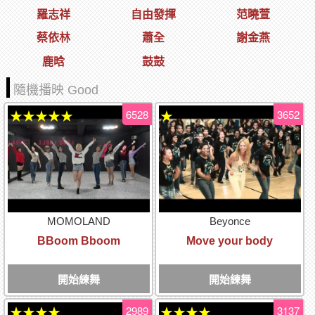
羅志祥
自由發揮
范曉萱
蔡依林
蕭全
謝金燕
鹿晗
鼓鼓
隨機播映 Good
6528
3652
★★★★★
★
MOMOLAND
Beyonce
BBoom Bboom
Move your body
開始練舞
開始練舞
2989
3137
★★★★
★★★★