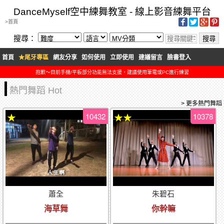
DanceMyself空中練舞教室 - 線上影音練舞平台
>首頁
搜尋：
首頁
★尾牙專區
網友分享
如何使用
立即使用
建議留言
臉書登入
抱歉～目前手機/平板部分功能無法支援，建議使用筆電或PC進行練習
熱門舞蹈 Hot
> 更多熱門舞蹈
10432
10378
★
★★
蕭全
朱碧石
海草舞
你幹嘛