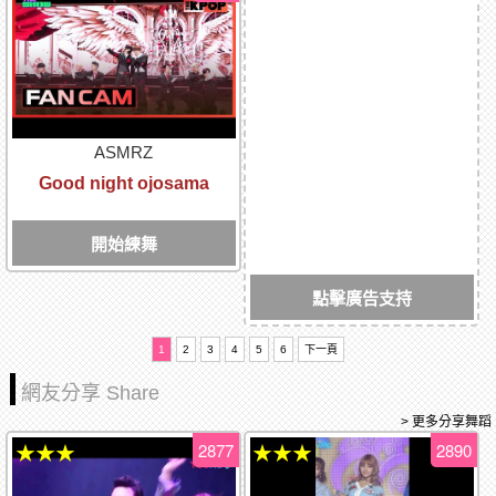
ASMRZ
Good night ojosama
開始練舞
點擊廣告支持
1
2
3
4
5
6
下一頁
網友分享 Share
> 更多分享舞蹈
2877
2890
★★★
★★★