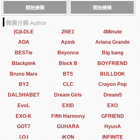
開始練舞
開始練舞
舞團分類 Author
(G)I-DLE
2NE1
4Minute
AOA
Apink
Ariana Grande
BESTie
Beyonce
Big bang
Blackpink
Block B
BOYFRIEND
Bruno Mars
BTS
BULLDOK
BY2
CLC
Crayon Pop
DALSHABET
Dream Girls
Dream5
EvoL
EXID
EXO
EXO-K
Fifth Harmony
GFRIEND
GOT7
GUHARA
HyunA
I.O.I
iKON
INFINITE