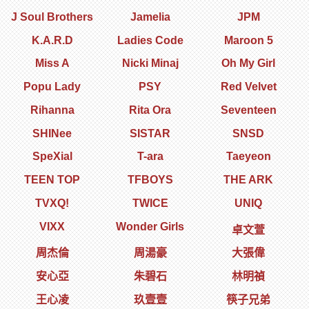
J Soul Brothers
Jamelia
JPM
K.A.R.D
Ladies Code
Maroon 5
Miss A
Nicki Minaj
Oh My Girl
Popu Lady
PSY
Red Velvet
Rihanna
Rita Ora
Seventeen
SHINee
SISTAR
SNSD
SpeXial
T-ara
Taeyeon
TEEN TOP
TFBOYS
THE ARK
TVXQ!
TWICE
UNIQ
VIXX
Wonder Girls
卓文萱
周杰倫
周湯豪
大張偉
安心亞
朱碧石
林明禎
王心凌
玖壹壹
筷子兄弟