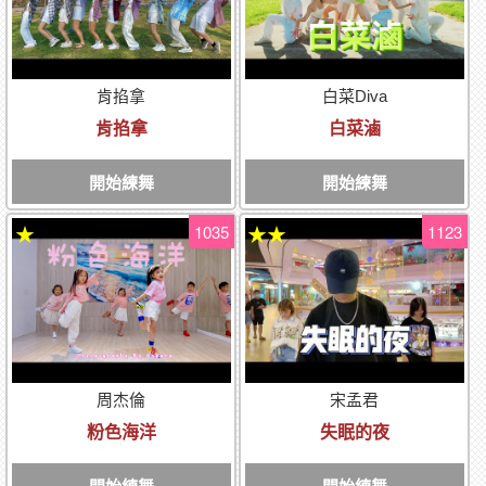
肯掐拿
白菜Diva
肯掐拿
白菜滷
開始練舞
開始練舞
1035
1123
★
★★
周杰倫
宋孟君
粉色海洋
失眠的夜