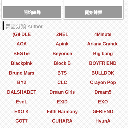
開始練舞
開始練舞
舞團分類 Author
(G)I-DLE
2NE1
4Minute
AOA
Apink
Ariana Grande
BESTie
Beyonce
Big bang
Blackpink
Block B
BOYFRIEND
Bruno Mars
BTS
BULLDOK
BY2
CLC
Crayon Pop
DALSHABET
Dream Girls
Dream5
EvoL
EXID
EXO
EXO-K
Fifth Harmony
GFRIEND
GOT7
GUHARA
HyunA