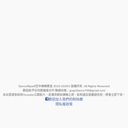
DanceMyself空中練舞教室 2016-2026© 版權所有. All Rights Reserved
歡迎給予任何建議或合作-聯絡信箱：
gogoDanceTW@gmail.com
本站資源皆採用Youtube公開影片，並僅供網友練舞之用，如有違反版權請告知，將會立即下架。
歡迎加入我們的粉絲團
隱私權政策