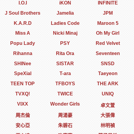
I.O.I
iKON
INFINITE
J Soul Brothers
Jamelia
JPM
K.A.R.D
Ladies Code
Maroon 5
Miss A
Nicki Minaj
Oh My Girl
Popu Lady
PSY
Red Velvet
Rihanna
Rita Ora
Seventeen
SHINee
SISTAR
SNSD
SpeXial
T-ara
Taeyeon
TEEN TOP
TFBOYS
THE ARK
TVXQ!
TWICE
UNIQ
VIXX
Wonder Girls
卓文萱
周杰倫
周湯豪
大張偉
安心亞
朱碧石
林明禎