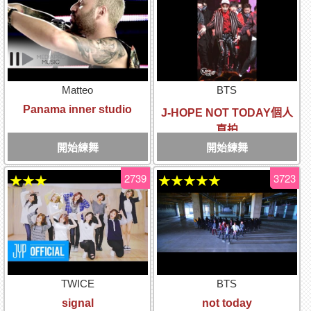
Matteo
BTS
Panama inner studio
J-HOPE NOT TODAY個人
直拍
開始練舞
開始練舞
2739
3723
★★★
★★★★★
TWICE
BTS
signal
not today