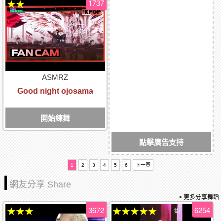
1737
★★
ASMRZ
Good night ojosama
開始練舞
點擊廣告支持
1
2
3
4
5
6
下一頁
網友分享 Share
> 更多分享舞蹈
3672
6254
★★★
★★★★★