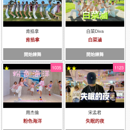
肯掐拿
白菜Diva
肯掐拿
白菜滷
開始練舞
開始練舞
1035
1123
★
★★
周杰倫
宋孟君
粉色海洋
失眠的夜