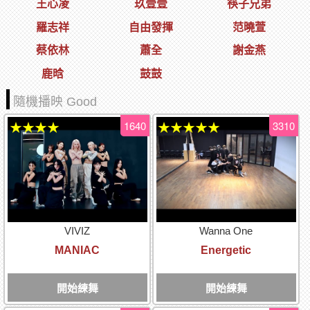
王心凌
玖壹壹
筷子兄弟
羅志祥
自由發揮
范曉萱
蔡依林
蕭全
謝金燕
鹿晗
鼓鼓
隨機播映 Good
1640
3310
★★★★
★★★★★
VIVIZ
Wanna One
MANIAC
Energetic
開始練舞
開始練舞