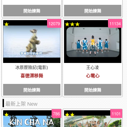
開始練舞
開始練舞
12079
11134
★
★★★
冰原歷險記(電影)
王心凌
喜德漂移舞
心電心
開始練舞
開始練舞
最新上架 New
786
1101
★
★★