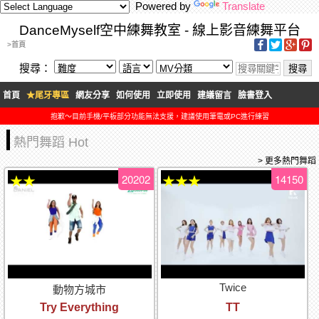
Powered by
Translate
DanceMyself空中練舞教室 - 線上影音練舞平台
>首頁
搜尋：
首頁
★尾牙專區
網友分享
如何使用
立即使用
建議留言
臉書登入
抱歉～目前手機/平板部分功能無法支援，建議使用筆電或PC進行練習
熱門舞蹈 Hot
> 更多熱門舞蹈
20202
14150
★★
★★★
Twice
動物方城市
Try Everything
TT