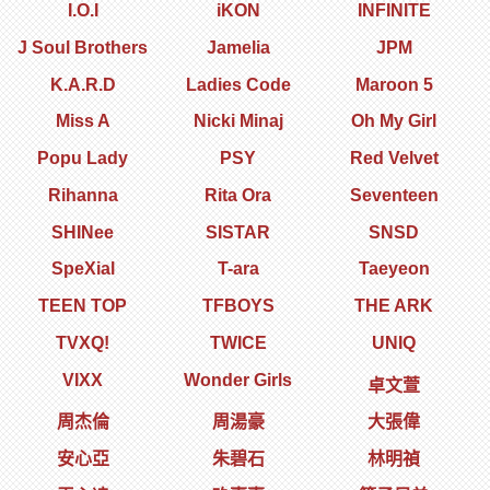
I.O.I
iKON
INFINITE
J Soul Brothers
Jamelia
JPM
K.A.R.D
Ladies Code
Maroon 5
Miss A
Nicki Minaj
Oh My Girl
Popu Lady
PSY
Red Velvet
Rihanna
Rita Ora
Seventeen
SHINee
SISTAR
SNSD
SpeXial
T-ara
Taeyeon
TEEN TOP
TFBOYS
THE ARK
TVXQ!
TWICE
UNIQ
VIXX
Wonder Girls
卓文萱
周杰倫
周湯豪
大張偉
安心亞
朱碧石
林明禎