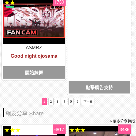
1730
★★
ASMRZ
Good night ojosama
開始練舞
點擊廣告支持
1
2
3
4
5
6
下一頁
網友分享 Share
> 更多分享舞蹈
6817
3486
★★★
★★★