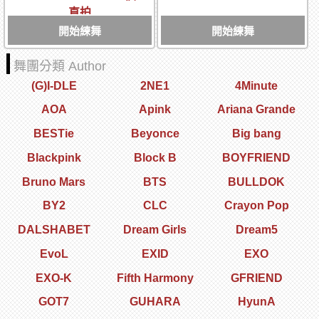
直拍
開始練舞
開始練舞
舞團分類 Author
(G)I-DLE
2NE1
4Minute
AOA
Apink
Ariana Grande
BESTie
Beyonce
Big bang
Blackpink
Block B
BOYFRIEND
Bruno Mars
BTS
BULLDOK
BY2
CLC
Crayon Pop
DALSHABET
Dream Girls
Dream5
EvoL
EXID
EXO
EXO-K
Fifth Harmony
GFRIEND
GOT7
GUHARA
HyunA