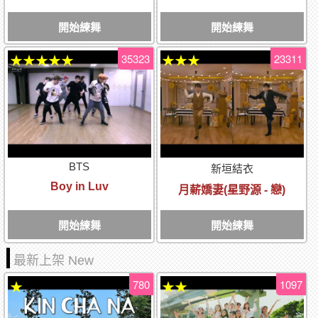
開始練舞
開始練舞
35323
23311
★★★★★
★★★
BTS
新垣結衣
Boy in Luv
月薪嬌妻(星野源 - 戀)
開始練舞
開始練舞
最新上架 New
780
1097
★
★★