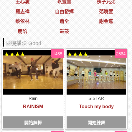
王心凌
玖壹壹
筷子兄弟
羅志祥
自由發揮
范曉萱
蔡依林
蕭全
謝金燕
鹿晗
鼓鼓
隨機播映 Good
1468
2564
★★★★
★★★★
Rain
SISTAR
RAINISM
Touch my body
開始練舞
開始練舞