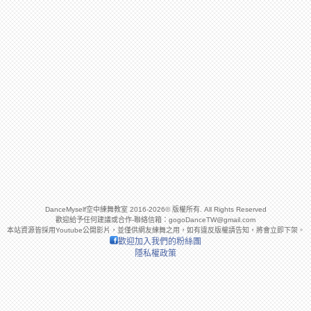
DanceMyself空中練舞教室 2016-2026© 版權所有. All Rights Reserved
歡迎給予任何建議或合作-聯絡信箱：
gogoDanceTW@gmail.com
本站資源皆採用Youtube公開影片，並僅供網友練舞之用，如有違反版權請告知，將會立即下架。
歡迎加入我們的粉絲團
隱私權政策