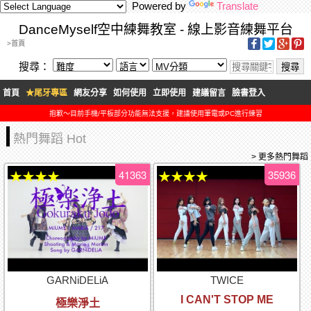
Powered by
Translate
DanceMyself空中練舞教室 - 線上影音練舞平台
>首頁
搜尋：
首頁
★尾牙專區
網友分享
如何使用
立即使用
建議留言
臉書登入
抱歉～目前手機/平板部分功能無法支援，建議使用筆電或PC進行練習
熱門舞蹈 Hot
> 更多熱門舞蹈
41363
35936
★★★★
★★★★
GARNiDELiA
TWICE
I CAN'T STOP ME
極樂淨土