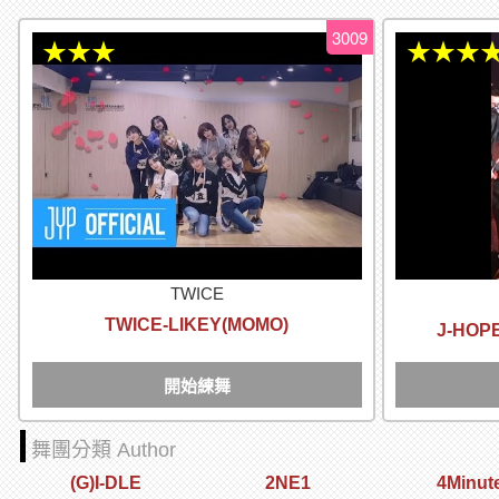
3009
★★★
★★★
TWICE
TWICE-LIKEY(MOMO)
J-HOP
開始練舞
舞團分類 Author
(G)I-DLE
2NE1
4Minut