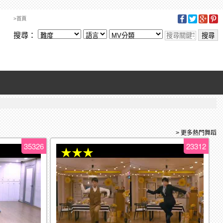
>首頁
搜尋：
> 更多熱門舞蹈
35326
23312
★★★