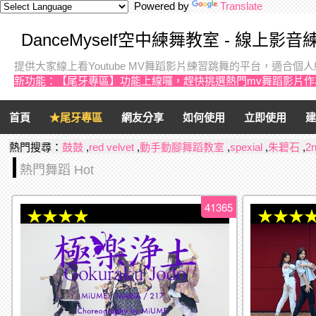
Powered by
Translate
DanceMyself空中練舞教室 - 線上影
提供大家線上看Youtube MV舞蹈影片練習跳舞的平台，適合
新功能：【尾牙專區】功能上線囉，趕快挑選熱門mv舞蹈影片
首頁
★尾牙專區
網友分享
如何使用
立即使用
建
熱門搜尋：
鼓鼓
,
red velvet
,
動手動腳舞蹈教室
,
spexial
,
朱碧石
,
2
熱門舞蹈 Hot
41365
★★★★
★★★