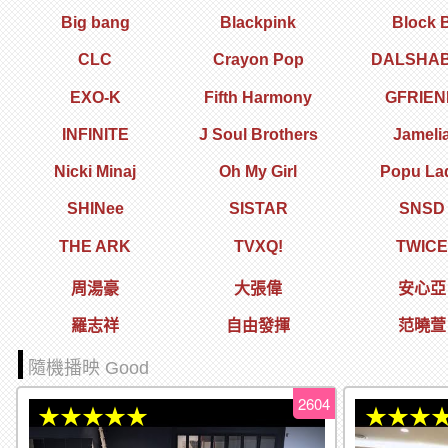
Big bang
Blackpink
Block 
CLC
Crayon Pop
DALSHA
EXO-K
Fifth Harmony
GFRIEN
INFINITE
J Soul Brothers
Jameli
Nicki Minaj
Oh My Girl
Popu La
SHINee
SISTAR
SNSD
THE ARK
TVXQ!
TWICE
周湯豪
大張偉
安心亞
羅志祥
自由發揮
范曉萱
隨機播映 Good
2604
★★★★★
★★★