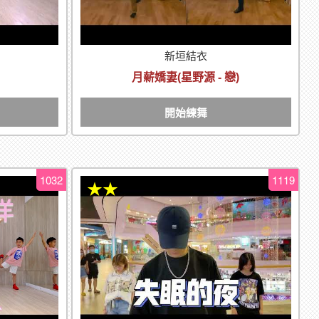
新垣結衣
月薪嬌妻(星野源 - 戀)
開始練舞
1032
1119
★★