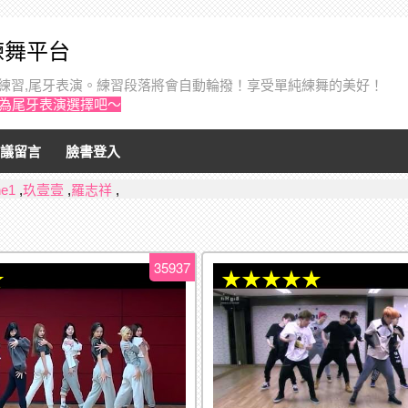
音練舞平台
個人練習,尾牙表演。練習段落將會自動輪撥！享受單純練舞的美好！
作為尾牙表演選擇吧～
議留言
臉書登入
ne1
,
玖壹壹
,
羅志祥
,
35937
★
★★★★★