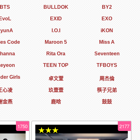
BTS
BULLDOK
BY2
EvoL
EXID
EXO
yunA
I.O.I
iKON
ies Code
Maroon 5
Miss A
ihanna
Rita Ora
Seventeen
aeyeon
TEEN TOP
TFBOYS
er Girls
卓文萱
周杰倫
王心凌
玖壹壹
筷子兄弟
謝金燕
鹿晗
鼓鼓
1750
2177
★★★