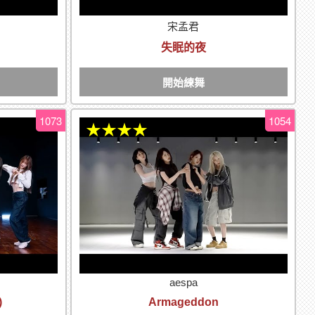
宋孟君
失眠的夜
開始練舞
1073
1054
★★★★
aespa
)
Armageddon