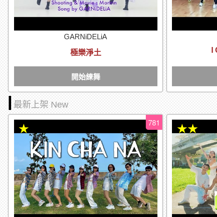
GARNiDELiA
I
極樂淨土
開始練舞
最新上架 New
781
★
★★