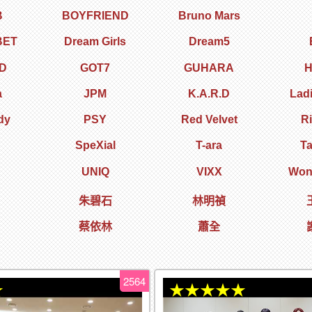
B
BOYFRIEND
Bruno Mars
BET
Dream Girls
Dream5
D
GOT7
GUHARA
H
a
JPM
K.A.R.D
Lad
dy
PSY
Red Velvet
R
SpeXial
T-ara
T
UNIQ
VIXX
Wond
朱碧石
林明禎
蔡依林
蕭全
2564
★
★★★★★