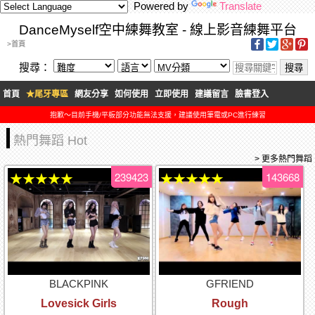
Powered by
Translate
DanceMyself空中練舞教室 - 線上影音練舞平台
>首頁
搜尋：
首頁
★尾牙專區
網友分享
如何使用
立即使用
建議留言
臉書登入
抱歉～目前手機/平板部分功能無法支援，建議使用筆電或PC進行練習
熱門舞蹈 Hot
> 更多熱門舞蹈
239423
143668
★★★★★
★★★★★
BLACKPINK
GFRIEND
Lovesick Girls
Rough