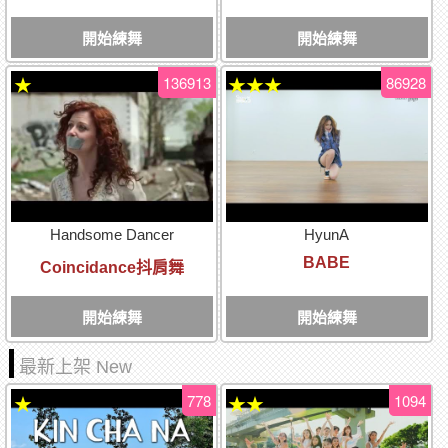
開始練舞
開始練舞
136913
86928
★
★★★
Handsome Dancer
HyunA
BABE
Coincidance抖肩舞
開始練舞
開始練舞
最新上架 New
778
1094
★
★★