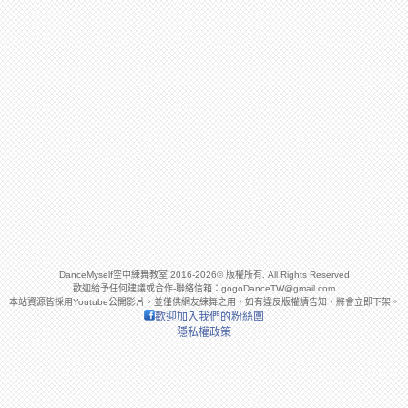
DanceMyself空中練舞教室 2016-2026© 版權所有. All Rights Reserved
歡迎給予任何建議或合作-聯絡信箱：
gogoDanceTW@gmail.com
本站資源皆採用Youtube公開影片，並僅供網友練舞之用，如有違反版權請告知，將會立即下架。
歡迎加入我們的粉絲團
隱私權政策