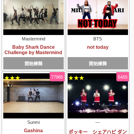
Mastermind
BTS
Baby Shark Dance
not today
Challenge by Mastermind
開始練舞
開始練舞
77965
5455
★★★
★★★
Sunmi
---
Gashina
ポッキー シェアハピ ダン