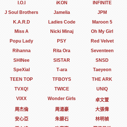
I.O.I
iKON
INFINITE
J Soul Brothers
Jamelia
JPM
K.A.R.D
Ladies Code
Maroon 5
Miss A
Nicki Minaj
Oh My Girl
Popu Lady
PSY
Red Velvet
Rihanna
Rita Ora
Seventeen
SHINee
SISTAR
SNSD
SpeXial
T-ara
Taeyeon
TEEN TOP
TFBOYS
THE ARK
TVXQ!
TWICE
UNIQ
VIXX
Wonder Girls
卓文萱
周杰倫
周湯豪
大張偉
安心亞
朱碧石
林明禎