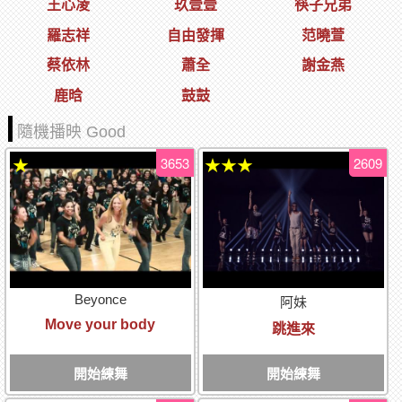
王心凌
玖壹壹
筷子兄弟
羅志祥
自由發揮
范曉萱
蔡依林
蕭全
謝金燕
鹿晗
鼓鼓
隨機播映 Good
3653
2609
★
★★★
Beyonce
阿妹
Move your body
跳進來
開始練舞
開始練舞