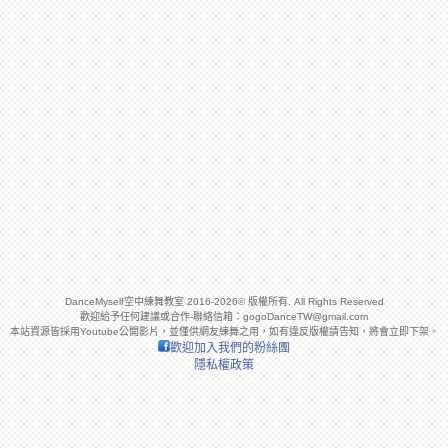
DanceMyself空中練舞教室 2016-2026© 版權所有. All Rights Reserved
歡迎給予任何建議或合作-聯絡信箱：
gogoDanceTW@gmail.com
本站資源皆採用Youtube公開影片，並僅供網友練舞之用，如有違反版權請告知，將會立即下架。
歡迎加入我們的粉絲團
隱私權政策