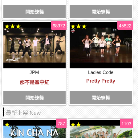
開始練舞
開始練舞
68972
45822
★★★
★★★
JPM
Ladies Code
Pretty Pretty
那不是雪中紅
開始練舞
開始練舞
最新上架 New
787
1103
★
★★