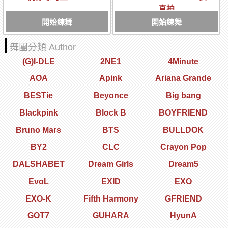
直拍
開始練舞
開始練舞
舞團分類 Author
(G)I-DLE
2NE1
4Minute
AOA
Apink
Ariana Grande
BESTie
Beyonce
Big bang
Blackpink
Block B
BOYFRIEND
Bruno Mars
BTS
BULLDOK
BY2
CLC
Crayon Pop
DALSHABET
Dream Girls
Dream5
EvoL
EXID
EXO
EXO-K
Fifth Harmony
GFRIEND
GOT7
GUHARA
HyunA