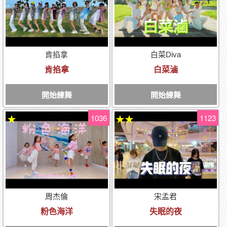
肯掐拿
白菜Diva
肯掐拿
白菜滷
開始練舞
開始練舞
1036
1123
★
★★
周杰倫
宋孟君
粉色海洋
失眠的夜