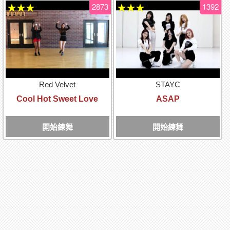
2873
1392
★★★
★★★
Red Velvet
STAYC
Cool Hot Sweet Love
ASAP
開始練舞
開始練舞