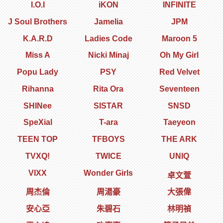
I.O.I
iKON
INFINITE
J Soul Brothers
Jamelia
JPM
K.A.R.D
Ladies Code
Maroon 5
Miss A
Nicki Minaj
Oh My Girl
Popu Lady
PSY
Red Velvet
Rihanna
Rita Ora
Seventeen
SHINee
SISTAR
SNSD
SpeXial
T-ara
Taeyeon
TEEN TOP
TFBOYS
THE ARK
TVXQ!
TWICE
UNIQ
VIXX
Wonder Girls
卓文萱
周杰倫
周湯豪
大張偉
安心亞
朱碧石
林明禎