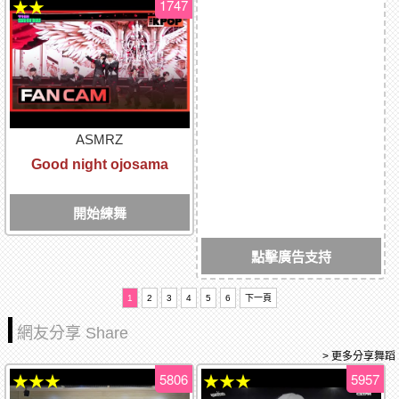
1747
★★
ASMRZ
Good night ojosama
開始練舞
點擊廣告支持
1
2
3
4
5
6
下一頁
網友分享 Share
> 更多分享舞蹈
5806
5957
★★★
★★★