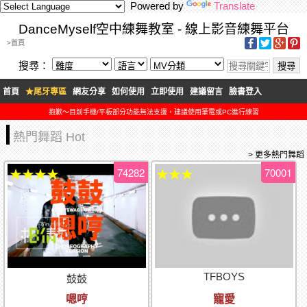
Powered by
Translate
DanceMyself空中練舞教室 - 線上影音練舞平台
>首頁
搜尋：
首頁
★尾牙專區
網友分享
如何使用
立即使用
建議留言
臉書登入
抱歉～目前手機/平板部分功能無法支援，建議使用筆電或PC進行練習
熱門舞蹈 Hot
> 更多熱門舞蹈
74282
70001
★★★★
★★★
TFBOYS
鼓鼓
嗯哼
寵愛