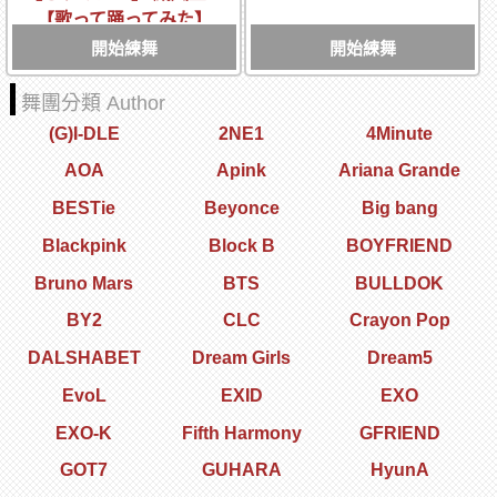
【歌って踊ってみた】
開始練舞
開始練舞
舞團分類 Author
(G)I-DLE
2NE1
4Minute
AOA
Apink
Ariana Grande
BESTie
Beyonce
Big bang
Blackpink
Block B
BOYFRIEND
Bruno Mars
BTS
BULLDOK
BY2
CLC
Crayon Pop
DALSHABET
Dream Girls
Dream5
EvoL
EXID
EXO
EXO-K
Fifth Harmony
GFRIEND
GOT7
GUHARA
HyunA