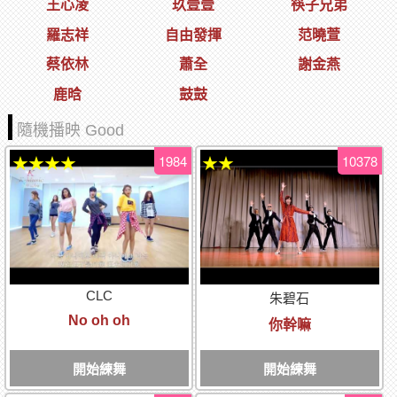
王心凌
玖壹壹
筷子兄弟
羅志祥
自由發揮
范曉萱
蔡依林
蕭全
謝金燕
鹿晗
鼓鼓
隨機播映 Good
1984
10378
★★★★
★★
CLC
朱碧石
No oh oh
你幹嘛
開始練舞
開始練舞