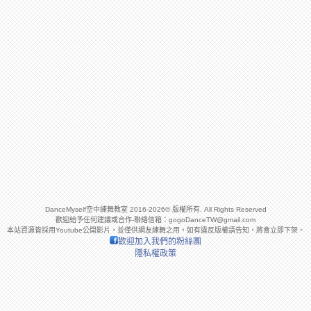
DanceMyself空中練舞教室 2016-2026© 版權所有. All Rights Reserved
歡迎給予任何建議或合作-聯絡信箱：
gogoDanceTW@gmail.com
本站資源皆採用Youtube公開影片，並僅供網友練舞之用，如有違反版權請告知，將會立即下架。
歡迎加入我們的粉絲團
隱私權政策