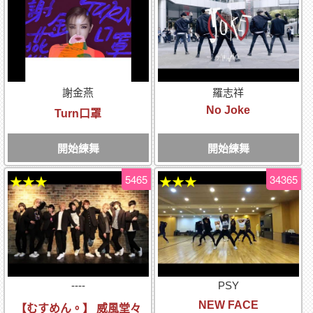
謝金燕
羅志祥
No Joke
Turn口罩
開始練舞
開始練舞
5465
34365
★★★
★★★
----
PSY
NEW FACE
【むすめん。】 威風堂々