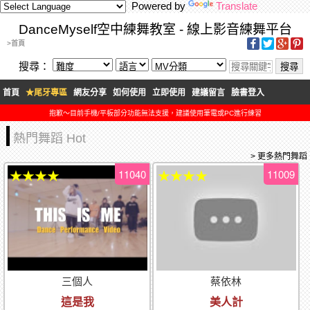
Powered by
Translate
DanceMyself空中練舞教室 - 線上影音練舞平台
>首頁
搜尋：
首頁
★尾牙專區
網友分享
如何使用
立即使用
建議留言
臉書登入
抱歉～目前手機/平板部分功能無法支援，建議使用筆電或PC進行練習
熱門舞蹈 Hot
> 更多熱門舞蹈
11040
11009
★★★★
★★★★
三個人
蔡依林
這是我
美人計