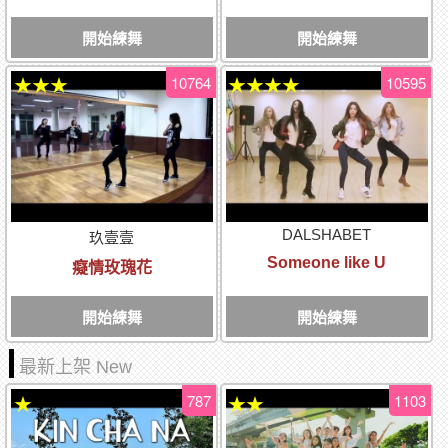
開始練舞
開始練舞
10764
10595
★★★
★★★★
DALSHABET
玖壹壹
Someone like U
癡情玫瑰花
開始練舞
開始練舞
最新上架 New
787
1103
★
★★