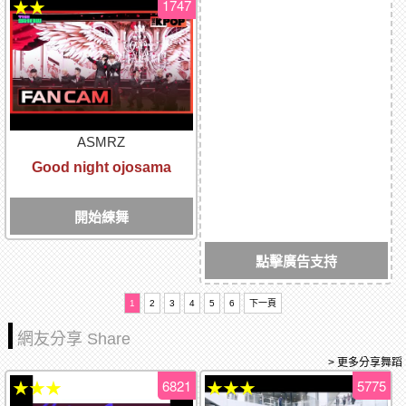
1747
★★
ASMRZ
Good night ojosama
開始練舞
點擊廣告支持
1
2
3
4
5
6
下一頁
網友分享 Share
> 更多分享舞蹈
6821
5775
★★★
★★★