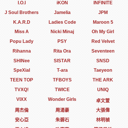
I.O.I
iKON
INFINITE
J Soul Brothers
Jamelia
JPM
K.A.R.D
Ladies Code
Maroon 5
Miss A
Nicki Minaj
Oh My Girl
Popu Lady
PSY
Red Velvet
Rihanna
Rita Ora
Seventeen
SHINee
SISTAR
SNSD
SpeXial
T-ara
Taeyeon
TEEN TOP
TFBOYS
THE ARK
TVXQ!
TWICE
UNIQ
VIXX
Wonder Girls
卓文萱
周杰倫
周湯豪
大張偉
安心亞
朱碧石
林明禎