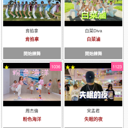
肯掐拿
白菜Diva
肯掐拿
白菜滷
開始練舞
開始練舞
1036
1123
★
★★
周杰倫
宋孟君
粉色海洋
失眠的夜