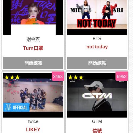
BTS
謝金燕
not today
Turn口罩
開始練舞
開始練舞
3493
5952
★★★
★★★
twice
GTM
LIKEY
信號