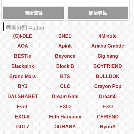
開始練舞
開始練舞
舞團分類 Author
(G)I-DLE
2NE1
4Minute
AOA
Apink
Ariana Grande
BESTie
Beyonce
Big bang
Blackpink
Block B
BOYFRIEND
Bruno Mars
BTS
BULLDOK
BY2
CLC
Crayon Pop
DALSHABET
Dream Girls
Dream5
EvoL
EXID
EXO
EXO-K
Fifth Harmony
GFRIEND
GOT7
GUHARA
HyunA