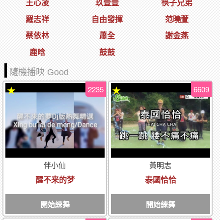
王心凌
玖壹壹
筷子兄弟
羅志祥
自由發揮
范曉萱
蔡依林
蕭全
謝金燕
鹿晗
鼓鼓
隨機播映 Good
2235
6609
★
★
伴小仙
黃明志
醒不来的梦
泰國恰恰
開始練舞
開始練舞