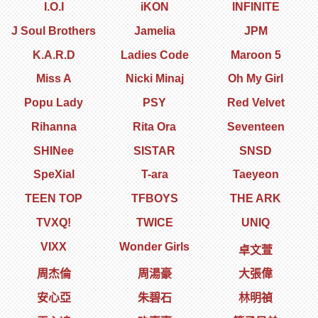
I.O.I
iKON
INFINITE
J Soul Brothers
Jamelia
JPM
K.A.R.D
Ladies Code
Maroon 5
Miss A
Nicki Minaj
Oh My Girl
Popu Lady
PSY
Red Velvet
Rihanna
Rita Ora
Seventeen
SHINee
SISTAR
SNSD
SpeXial
T-ara
Taeyeon
TEEN TOP
TFBOYS
THE ARK
TVXQ!
TWICE
UNIQ
VIXX
Wonder Girls
卓文萱
周杰倫
周湯豪
大張偉
安心亞
朱碧石
林明禎