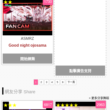
1730
★★
ASMRZ
Good night ojosama
開始練舞
點擊廣告支持
1
2
3
4
5
6
下一頁
網友分享 Share
> 更多分享舞蹈
6817
2963
★★★
★★★★★