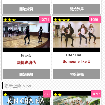
開始練舞
開始練舞
10761
10591
★★★
★★★★
DALSHABET
玖壹壹
Someone like U
癡情玫瑰花
開始練舞
開始練舞
最新上架 New
780
1097
★
★★