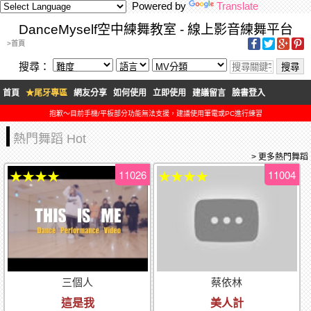
Powered by
Translate
DanceMyself空中練舞教室 - 線上影音練舞平台
>首頁
搜尋：
首頁
★尾牙專區
網友分享
如何使用
立即使用
建議留言
臉書登入
抱歉～目前手機/平板部分功能無法支援，建議使用筆電或PC進行練習
熱門舞蹈 Hot
> 更多熱門舞蹈
11026
11004
★★★★
★★★★
三個人
蔡依林
這是我
美人計