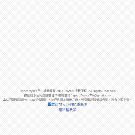
DanceMyself空中練舞教室 2016-2026© 版權所有. All Rights Reserved
歡迎給予任何建議或合作-聯絡信箱：
gogoDanceTW@gmail.com
本站資源皆採用Youtube公開影片，並僅供網友練舞之用，如有違反版權請告知，將會立即下架。
歡迎加入我們的粉絲團
隱私權政策