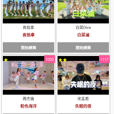
肯掐拿
白菜Diva
肯掐拿
白菜滷
開始練舞
開始練舞
1030
1117
★
★★
周杰倫
宋孟君
粉色海洋
失眠的夜