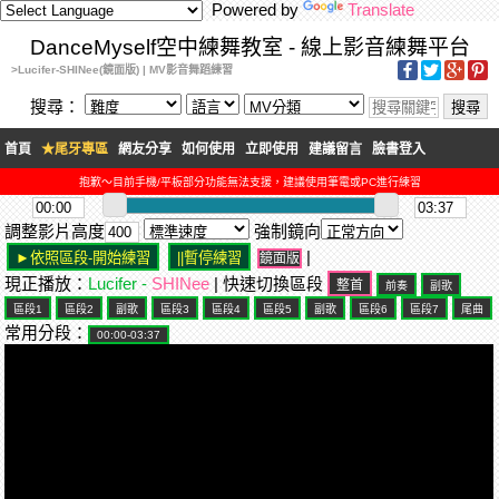
Powered by
Translate
DanceMyself空中練舞教室 - 線上影音練舞平台
>Lucifer-SHINee(鏡面版) | MV影音舞蹈練習
搜尋：
首頁
★尾牙專區
網友分享
如何使用
立即使用
建議留言
臉書登入
抱歉～目前手機/平板部分功能無法支援，建議使用筆電或PC進行練習
調整影片高度
強制鏡向
|
鏡面版
現正播放：
Lucifer -
SHINee
| 快速切換區段
常用分段：