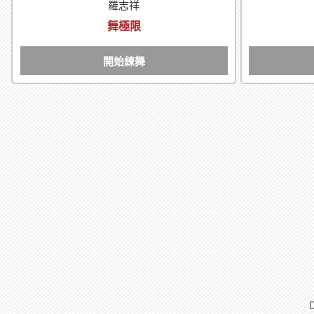
羅志祥
舞極限
開始練舞