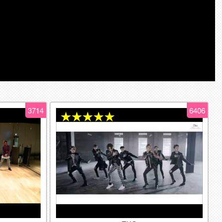
3714
6406
★★★★★