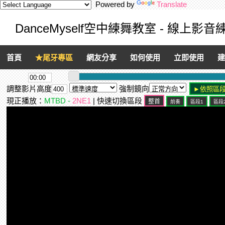
Powered by
Translate
DanceMyself空中練舞教室 - 線上影
首頁
★尾牙專區
網友分享
如何使用
立即使用
建
調整影片高度
強制鏡向
現正播放：
MTBD -
2NE1
| 快速切換區段