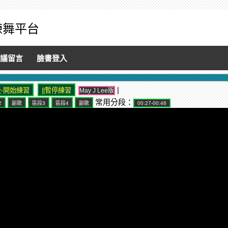
音練舞平台
議留言
臉書登入
|
May J Lee版
常用分段：