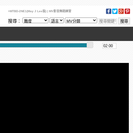
>MTBD-2NE1(May J Lee版) | MV影音舞蹈練習
搜尋：