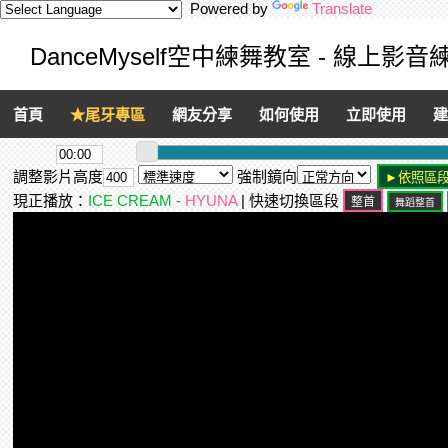
Powered by
Translate
DanceMyself空中練舞教室 - 線上影
首頁
★尾牙專區
網友分享
如何使用
立即使用
建
調整影片高度
強制鏡向
現正播放：
ICE CREAM -
HYUNA
| 快速切換區段