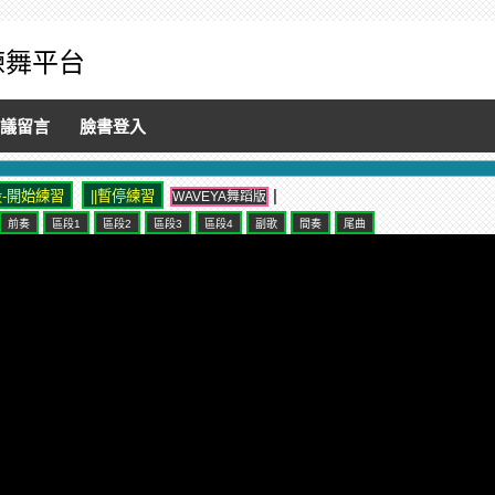
音練舞平台
議留言
臉書登入
|
WAVEYA舞蹈版