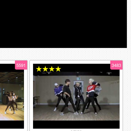
5591
3483
★★★★