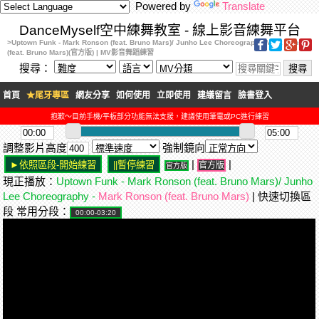
Powered by
Translate
DanceMyself空中練舞教室 - 線上影音練舞平台
>Uptown Funk - Mark Ronson (feat. Bruno Mars)/ Junho Lee Choreography-Mark Ronson
(feat. Bruno Mars)(官方版) | MV影音舞蹈練習
搜尋：
首頁
★尾牙專區
網友分享
如何使用
立即使用
建議留言
臉書登入
抱歉～目前手機/平板部分功能無法支援，建議使用筆電或PC進行練習
調整影片高度
強制鏡向
|
|
官方版
官方版
現正播放：
Uptown Funk - Mark Ronson (feat. Bruno Mars)/ Junho
Lee Choreography -
Mark Ronson (feat. Bruno Mars)
| 快速切換區
段 常用分段：