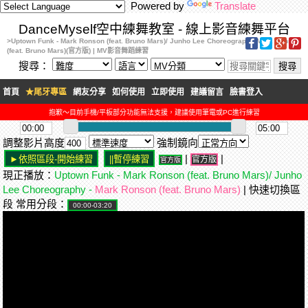
Powered by
Translate
DanceMyself空中練舞教室 - 線上影音練舞平台
>Uptown Funk - Mark Ronson (feat. Bruno Mars)/ Junho Lee Choreography-Mark Ronson
(feat. Bruno Mars)(官方版) | MV影音舞蹈練習
搜尋：
首頁
★尾牙專區
網友分享
如何使用
立即使用
建議留言
臉書登入
抱歉～目前手機/平板部分功能無法支援，建議使用筆電或PC進行練習
調整影片高度
強制鏡向
|
|
官方版
官方版
現正播放：
Uptown Funk - Mark Ronson (feat. Bruno Mars)/ Junho
Lee Choreography -
Mark Ronson (feat. Bruno Mars)
| 快速切換區
段 常用分段：