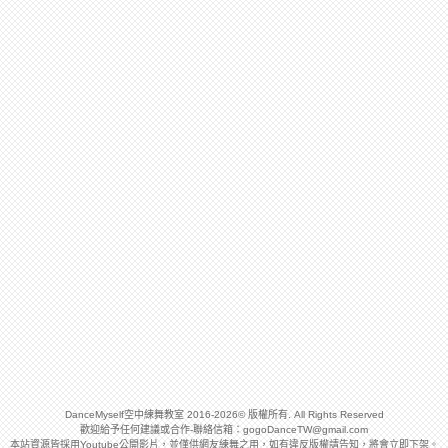
DanceMyself空中練舞教室 2016-2026© 版權所有. All Rights Reserved
歡迎給予任何建議或合作-聯絡信箱：
gogoDanceTW@gmail.com
本站資源皆採用Youtube公開影片，並僅供網友練舞之用，如有違反版權請告知，將會立即下架。