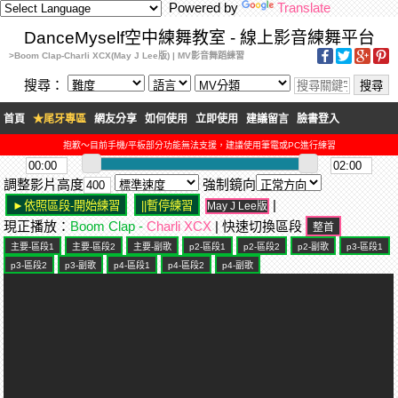
Powered by
Translate
DanceMyself空中練舞教室 - 線上影音練舞平台
>Boom Clap-Charli XCX(May J Lee版) | MV影音舞蹈練習
搜尋：
首頁
★尾牙專區
網友分享
如何使用
立即使用
建議留言
臉書登入
抱歉～目前手機/平板部分功能無法支援，建議使用筆電或PC進行練習
調整影片高度
強制鏡向
|
May J Lee版
現正播放：
Boom Clap -
Charli XCX
| 快速切換區段