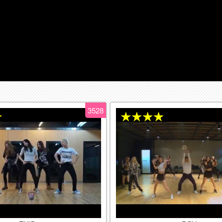
3528
★
★★★★