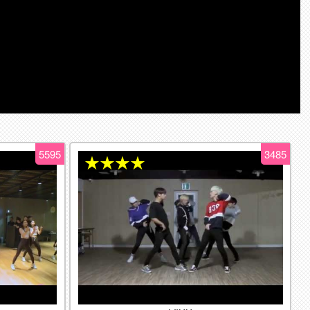
5595
3485
★★★★