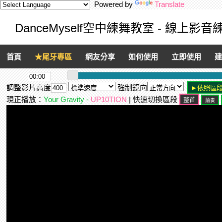
Powered by
Translate
DanceMyself空中練舞教室 - 線上影
首頁
★尾牙專區
網友分享
如何使用
立即使用
建
調整影片高度
強制鏡向
現正播放：
Your Gravity -
UP10TION
| 快速切換區段