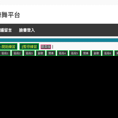
音練舞平台
議留言
臉書登入
|
鏡面版