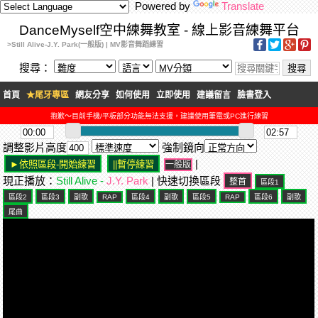
Powered by
Translate
DanceMyself空中練舞教室 - 線上影音練舞平台
>Still Alive-J.Y. Park(一般版) | MV影音舞蹈練習
搜尋：
首頁
★尾牙專區
網友分享
如何使用
立即使用
建議留言
臉書登入
抱歉～目前手機/平板部分功能無法支援，建議使用筆電或PC進行練習
調整影片高度
強制鏡向
|
一般版
現正播放：
Still Alive -
J.Y. Park
| 快速切換區段