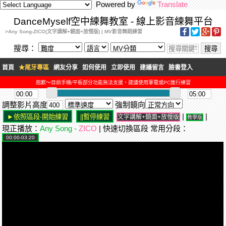
Powered by
Translate
DanceMyself空中練舞教室 - 線上影音練舞平台
>Any Song-ZICO(文字講解+鏡面+放慢版) | MV影音舞蹈練習
搜尋：
首頁
★尾牙專區
網友分享
如何使用
立即使用
建議留言
臉書登入
抱歉～目前手機/平板部分功能無法支援，建議使用筆電或PC進行練習
調整影片高度
強制鏡向
|
|
文字講解+鏡面+放慢版
教學版
現正播放：
Any Song -
ZICO
| 快速切換區段 常用分段：