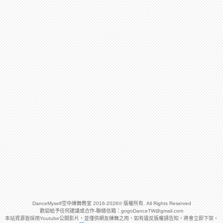
DanceMyself空中練舞教室 2016-2026© 版權所有. All Rights Reserved
歡迎給予任何建議或合作-聯絡信箱：
gogoDanceTW@gmail.com
本站資源皆採用Youtube公開影片，並僅供網友練舞之用，如有違反版權請告知，將會立即下架。