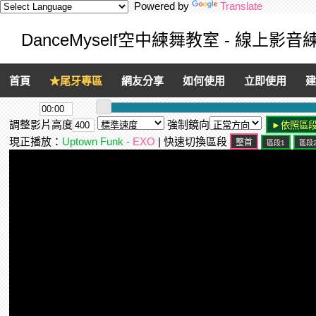
Powered by
Translate
DanceMyself空中練舞教室 - 線上影
首頁
★尾牙專區
網友分享
如何使用
立即使用
建
調整影片高度
強制鏡向
現正播放：
Uptown Funk -
EXO
| 快速切換區段