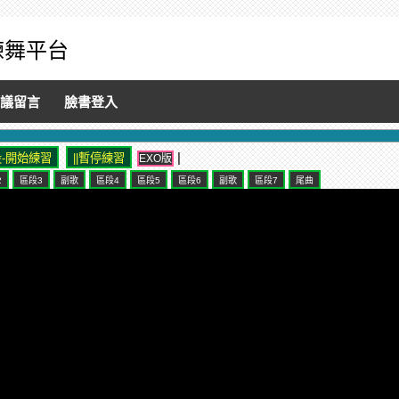
音練舞平台
議留言
臉書登入
|
EXO版