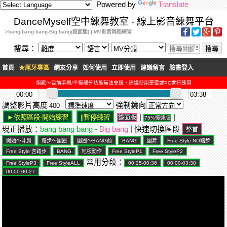
Powered by
Translate
DanceMyself空中練舞教室 - 線上影音練舞平台
>bang bang bang-Big bang(鏡面版) | MV影音舞蹈練習
搜尋：
首頁
★尾牙專區
網友分享
如何使用
立即使用
建議留言
臉書登入
抱歉～目前手機/平板部分功能無法支援，建議使用筆電或PC進行練習
調整影片高度
強制鏡向
|
|
鏡面版
75%慢速版
現正播放：
bang bang bang -
Big bang
| 快速切換區段
常用分段：