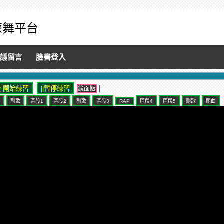
音練舞平台
議留言
臉書登入
|
鏡面版