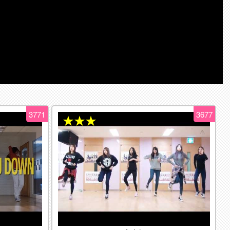
3771
3677
★★★