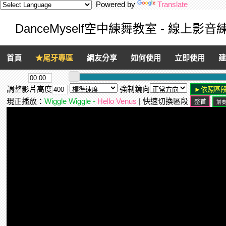
Powered by
Translate
DanceMyself空中練舞教室 - 線上影
首頁
★尾牙專區
網友分享
如何使用
立即使用
建
調整影片高度
強制鏡向
現正播放：
Wiggle Wiggle -
Hello Venus
| 快速切換區段