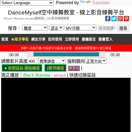
Powered by
Translate
DanceMyself空中練舞教室 - 線上影音練舞平台
>Black Mamba-aespa(鏡面版) | MV影音舞蹈練習
搜尋：
首頁
★尾牙專區
網友分享
如何使用
立即使用
建議留言
臉書登入
抱歉～目前手機/平板部分功能無法支援，建議使用筆電或PC進行練習
調整影片高度
強制鏡向
|
鏡面版
現正播放：
Black Mamba -
aespa
| 快速切換區段