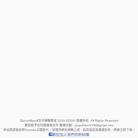
DanceMyself空中練舞教室 2016-2026© 版權所有. All Rights Reserved
歡迎給予任何建議或合作-聯絡信箱：
gogoDanceTW@gmail.com
本站資源皆採用Youtube公開影片，並僅供網友練舞之用，如有違反版權請告知，將會立即下架。
歡迎加入我們的粉絲團