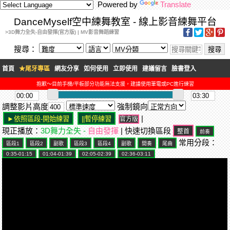
Powered by
Translate
DanceMyself空中練舞教室 - 線上影音練舞平台
>3D舞力全失-自由發揮(官方版) | MV影音舞蹈練習
搜尋：
首頁
★尾牙專區
網友分享
如何使用
立即使用
建議留言
臉書登入
抱歉～目前手機/平板部分功能無法支援，建議使用筆電或PC進行練習
調整影片高度
強制鏡向
|
官方版
現正播放：
3D舞力全失 -
自由發揮
| 快速切換區段
常用分段：