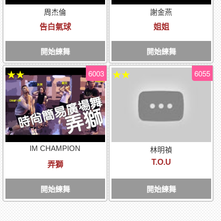
周杰倫
謝金燕
告白氣球
姐姐
開始練舞
開始練舞
6003
6055
★★
★★
IM CHAMPION
林明禎
T.O.U
弄獅
開始練舞
開始練舞