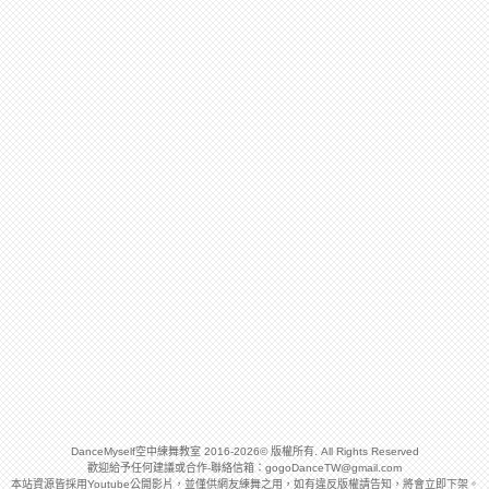
DanceMyself空中練舞教室 2016-2026© 版權所有. All Rights Reserved
歡迎給予任何建議或合作-聯絡信箱：
gogoDanceTW@gmail.com
本站資源皆採用Youtube公開影片，並僅供網友練舞之用，如有違反版權請告知，將會立即下架。