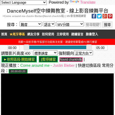
Powered by
Translate
DanceMyself空中練舞教室 - 線上影音練舞平台
>Come around me-Justin Bieber(Navid charkhi板) | MV影音舞蹈練習
搜尋：
首頁
★尾牙專區
網友分享
如何使用
立即使用
建議留言
臉書登入
抱歉～目前手機/平板部分功能無法支援，建議使用筆電或PC進行練習
調整影片高度
強制鏡向
|
Navid charkhi板
現正播放：
Come around me -
Justin Bieber
| 快速切換區段 常用分
段：