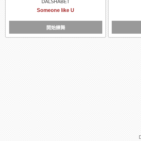
DALSHABET
Someone like U
開始練舞