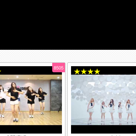
8505
★
★★★★