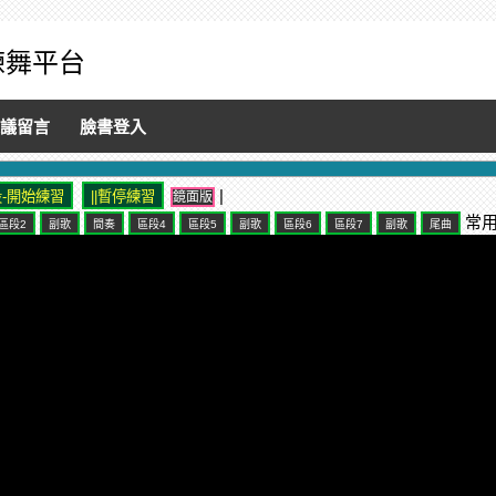
音練舞平台
議留言
臉書登入
|
鏡面版
常