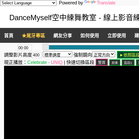
Powered by
Translate
DanceMyself空中練舞教室 - 線上影
首頁
★尾牙專區
網友分享
如何使用
立即使用
建
調整影片高度
強制鏡向
現正播放：
Celebrate -
UNIQ
| 快速切換區段