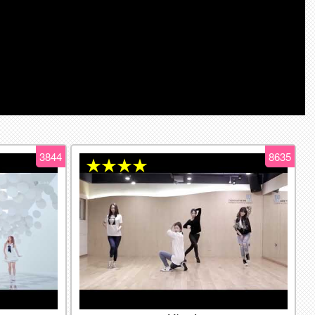
3844
8635
★★★★