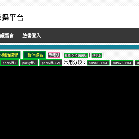
音練舞平台
議留言
臉書登入
|
|
|
示範版
夏語心 X 茵茵版
教學版
常用分段：