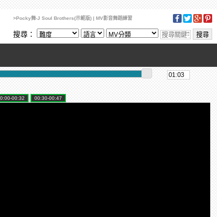
>Pocky舞-J Soul Brothers(示範版) | MV影音舞蹈練習
搜尋：