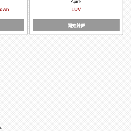
Apink
 Down
LUV
開始練舞
d