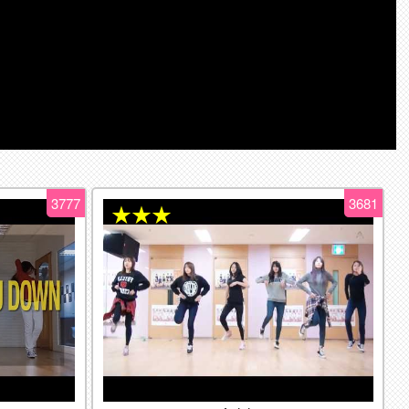
3777
3681
★★★