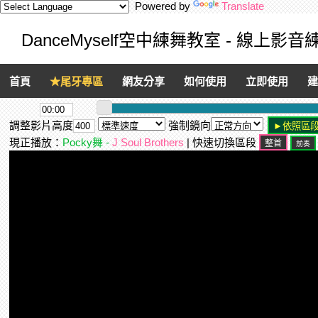
Powered by
Translate
DanceMyself空中練舞教室 - 線上影
首頁
★尾牙專區
網友分享
如何使用
立即使用
建
調整影片高度
強制鏡向
現正播放：
Pocky舞 -
J Soul Brothers
| 快速切換區段