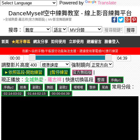
Powered by
Translate
DanceMyself空中練舞教室 - 線上影音練舞平台
>全城熱愛-羅志祥(官方舞蹈版) | MV影音舞蹈練習
搜尋：
首頁
★尾牙專區
網友分享
如何使用
立即使用
建議留言
臉書登入
抱歉～目前手機/平板部分功能無法支援，建議使用筆電或PC進行練習
調整影片高度
強制鏡向
|
官方舞蹈版
現正播放：
全城熱愛 -
羅志祥
| 快速切換區段
常用分段：