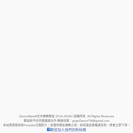
DanceMyself空中練舞教室 2016-2026© 版權所有. All Rights Reserved
歡迎給予任何建議或合作-聯絡信箱：
gogoDanceTW@gmail.com
本站資源皆採用Youtube公開影片，並僅供網友練舞之用，如有違反版權請告知，將會立即下架。
歡迎加入我們的粉絲團