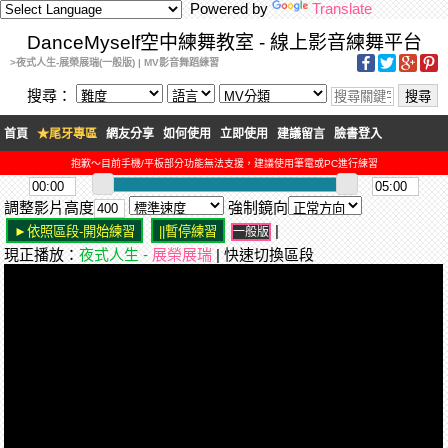
Powered by
Translate
DanceMyself空中練舞教室 - 線上影音練舞平台
>夜式人生-展榮展瑞(一般版) | MV影音舞蹈練習
搜尋：
首頁
★尾牙專區
網友分享
如何使用
立即使用
建議留言
臉書登入
抱歉～目前手機/平板部分功能無法支援，建議使用筆電或PC進行練習
調整影片高度
強制鏡向
|
一般版
現正播放：
夜式人生 -
展榮展瑞
| 快速切換區段