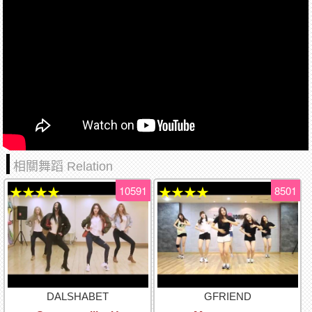
相關舞蹈 Relation
10591
8501
★★★★
★★★★
DALSHABET
GFRIEND