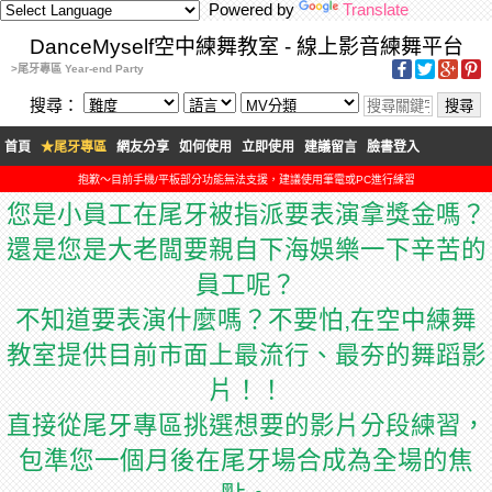
Powered by
Translate
DanceMyself空中練舞教室 - 線上影音練舞平台
>尾牙專區 Year-end Party
搜尋：
首頁
★尾牙專區
網友分享
如何使用
立即使用
建議留言
臉書登入
抱歉～目前手機/平板部分功能無法支援，建議使用筆電或PC進行練習
您是小員工在尾牙被指派要表演拿獎金嗎？
還是您是大老闆要親自下海娛樂一下辛苦的
員工呢？
不知道要表演什麼嗎？不要怕,在空中練舞
教室提供目前市面上最流行、最夯的舞蹈影
片！！
直接從尾牙專區挑選想要的影片分段練習，
包準您一個月後在尾牙場合成為全場的焦