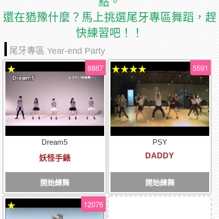
點。
還在猶豫什麼？馬上挑選尾牙專區舞蹈，趕
快練習吧！！
尾牙專區 Year-end Party
8887
5591
★
★★★★
Dream5
PSY
DADDY
妖怪手錶
開始練舞
開始練舞
12076
★