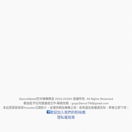
DanceMyself空中練舞教室 2016-2026© 版權所有. All Rights Reserved
歡迎給予任何建議或合作-聯絡信箱：
gogoDanceTW@gmail.com
本站資源皆採用Youtube公開影片，並僅供網友練舞之用，如有違反版權請告知，將會立即下架。
歡迎加入我們的粉絲團
隱私權政策