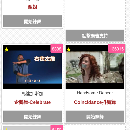
姐姐
開始練舞
點擊廣告支持
8338
136915
★
★
Handsome Dancer
馬達加斯加
企鵝舞-Celebrate
Coincidance抖肩舞
開始練舞
開始練舞
6450