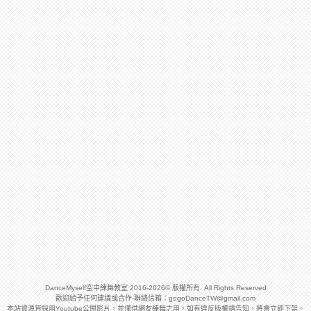
DanceMyself空中練舞教室 2016-2026© 版權所有. All Rights Reserved
歡迎給予任何建議或合作-聯絡信箱：
gogoDanceTW@gmail.com
本站資源皆採用Youtube公開影片，並僅供網友練舞之用，如有違反版權請告知，將會立即下架。