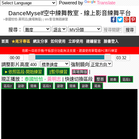
Powered by
Translate
DanceMyself空中練舞教室 - 線上影音練舞平台
>泰國恰恰-黃明志(廣場舞版) | MV影音舞蹈練習
搜尋：
首頁
★尾牙專區
網友分享
如何使用
立即使用
建議留言
臉書登入
抱歉～目前手機/平板部分功能無法支援，建議使用筆電或PC進行練習
調整影片高度
強制鏡向
|
廣場舞版
現正播放：
泰國恰恰 -
黃明志
| 快速切換區段