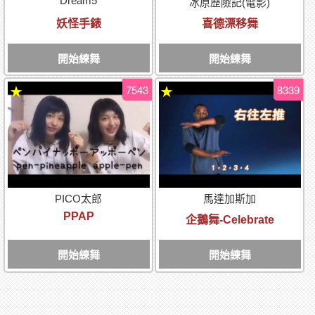
Dream5
冰原歷險記(電影)
妖怪手錶
喜德漂移舞
開始練舞
開始練舞
7543
8339
★
★
PICO太郎
馬達加斯加
PPAP
企鵝舞-Celebrate
開始練舞
開始練舞