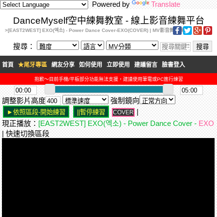
Powered by
Translate
DanceMyself空中練舞教室 - 線上影音練舞平台
>[EAST2WEST] EXO(엑소) - Power Dance Cover-EXO(COVER) | MV影音舞蹈練習
搜尋：
首頁
★尾牙專區
網友分享
如何使用
立即使用
建議留言
臉書登入
抱歉～目前手機/平板部分功能無法支援，建議使用筆電或PC進行練習
調整影片高度
強制鏡向
|
COVER
現正播放：
[EAST2WEST] EXO(엑소) - Power Dance Cover -
EXO
| 快速切換區段