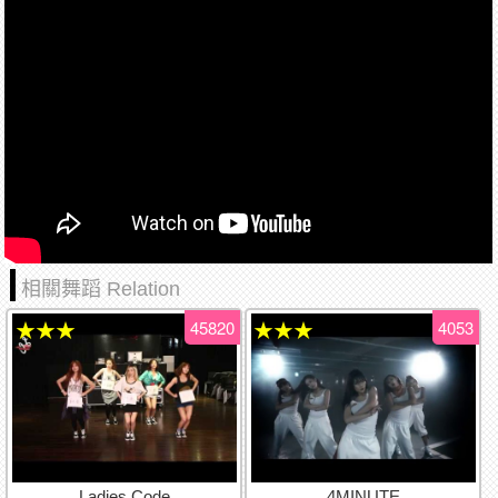
相關舞蹈 Relation
45820
4053
★★★
★★★
Ladies Code
4MINUTE