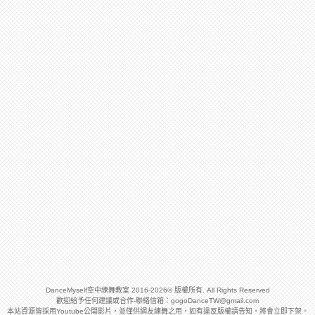
DanceMyself空中練舞教室 2016-2026© 版權所有. All Rights Reserved
歡迎給予任何建議或合作-聯絡信箱：
gogoDanceTW@gmail.com
本站資源皆採用Youtube公開影片，並僅供網友練舞之用，如有違反版權請告知，將會立即下架。